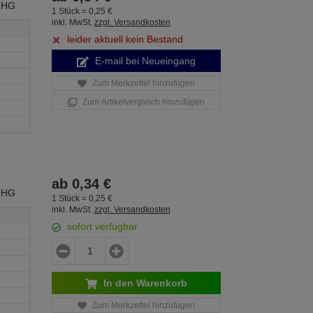
 HG
1 Stück =
0,
25
€
inkl. MwSt.
zzgl. Versandkosten
leider aktuell kein Bestand
E-mail bei Neueingang
Zum Merkzettel hinzufügen
Zum Artikelvergleich hinzufügen
ab
0,
34
€
 HG
1 Stück =
0,
25
€
inkl. MwSt.
zzgl. Versandkosten
sofort verfügbar
In den Warenkorb
Zum Merkzettel hinzufügen