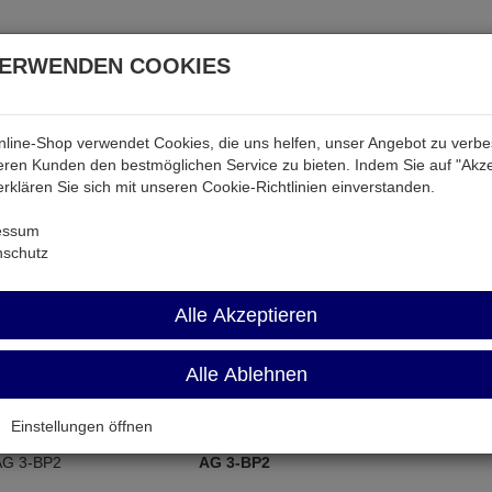
VERWENDEN COOKIES
line-Shop verwendet Cookies, die uns helfen, unser Angebot zu verb
atterien & Akkus
Audio & Video
Strom
Tab & Ph
ren Kunden den bestmöglichen Service zu bieten. Indem Sie auf "Akze
 erklären Sie sich mit unseren Cookie-Richtlinien einverstanden.
len
essum
nschutz
pfzellen
Alle Akzeptieren
Name aufsteigend
Artikel pro Sei
Alle Ablehnen
Einstellungen öffnen
AG 3-BP2