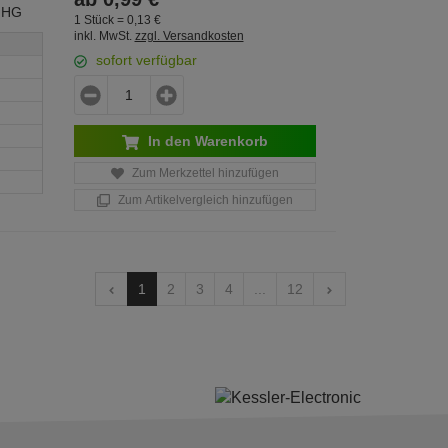
 HG
1 Stück =
0,
13
€
inkl. MwSt.
zzgl. Versandkosten
sofort verfügbar
In den Warenkorb
Zum Merkzettel hinzufügen
Zum Artikelvergleich hinzufügen
1
2
3
4
...
12