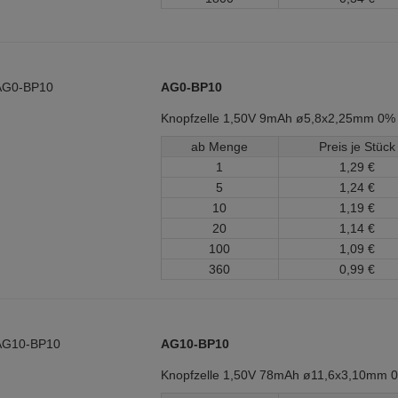
AG0-BP10
Knopfzelle 1,50V 9mAh ø5,8x2,25mm 0%
ab Menge
Preis je Stück
1
1,
29
€
5
1,
24
€
10
1,
19
€
20
1,
14
€
100
1,
09
€
360
0,
99
€
AG10-BP10
Knopfzelle 1,50V 78mAh ø11,6x3,10mm 