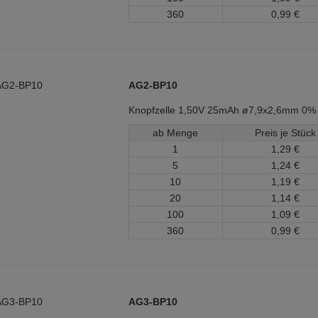
360
0,
99
€
AG2-BP10
Knopfzelle 1,50V 25mAh ø7,9x2,6mm 0%
ab Menge
Preis je Stück
1
1,
29
€
5
1,
24
€
10
1,
19
€
20
1,
14
€
100
1,
09
€
360
0,
99
€
AG3-BP10