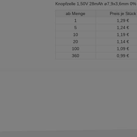
Knopfzelle 1,50V 28mAh ø7,9x3,6mm 0%
ab Menge
Preis je Stück
1
1,
29
€
5
1,
24
€
10
1,
19
€
20
1,
14
€
100
1,
09
€
360
0,
99
€