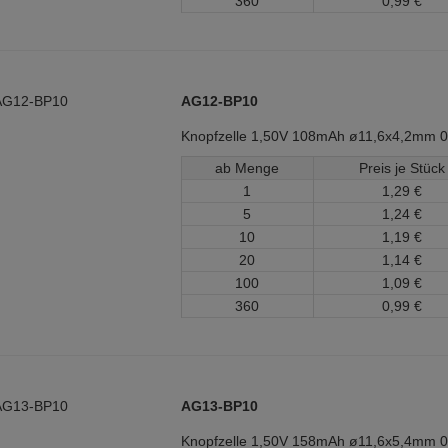
360
0,
99
€
AG12-BP10
Knopfzelle 1,50V 108mAh ø11,6x4,2mm 
ab Menge
Preis je Stück
1
1,
29
€
5
1,
24
€
10
1,
19
€
20
1,
14
€
100
1,
09
€
360
0,
99
€
AG13-BP10
Knopfzelle 1,50V 158mAh ø11,6x5,4mm 