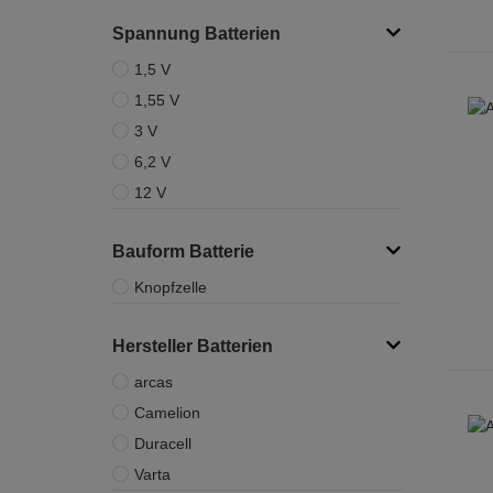
Spannung Batterien
1,5 V
1,55 V
3 V
6,2 V
12 V
Bauform Batterie
Knopfzelle
Hersteller Batterien
arcas
Camelion
Duracell
Varta