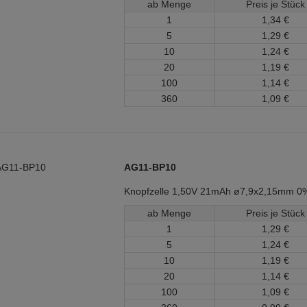
ab Menge
Preis je Stück
1
1,
34
€
5
1,
29
€
10
1,
24
€
20
1,
19
€
100
1,
14
€
360
1,
09
€
AG11-BP10
Knopfzelle 1,50V 21mAh ø7,9x2,15mm 
ab Menge
Preis je Stück
1
1,
29
€
5
1,
24
€
10
1,
19
€
20
1,
14
€
100
1,
09
€