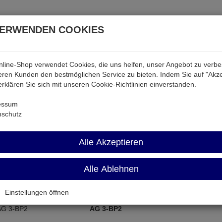
VERWENDEN COOKIES
line-Shop verwendet Cookies, die uns helfen, unser Angebot zu verb
atterien & Akkus
Audio & Video
Strom
Tab & Ph
ren Kunden den bestmöglichen Service zu bieten. Indem Sie auf "Akze
 erklären Sie sich mit unseren Cookie-Richtlinien einverstanden.
len
essum
nschutz
pfzellen
Alle Akzeptieren
Name aufsteigend
Alle Ablehnen
Einstellungen öffnen
AG 3-BP2