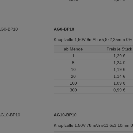
AG0-BP10
Knopfzelle 1,50V 9mAh ø5,8x2,25mm 0%
ab Menge
Preis je Stück
1
1,
29
€
5
1,
24
€
10
1,
19
€
20
1,
14
€
100
1,
09
€
360
0,
99
€
AG10-BP10
Knopfzelle 1,50V 78mAh ø11,6x3,10mm 