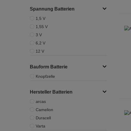
Spannung Batterien
1,5 V
1,55 V
3 V
6,2 V
12 V
Bauform Batterie
Knopfzelle
Hersteller Batterien
arcas
Camelion
Duracell
Varta