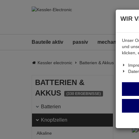
WIR 
Unser On
Bauteile aktiv
passiv
mechanisch
B
und unse
klicken,
Kessler electronic
Batterien & Akkus
Knopfzel
Impr
Date
Kno
BATTERIEN &
AKKUS
(330 ERGEBNISSE)
Batterien
Knopfzellen
Alkaline