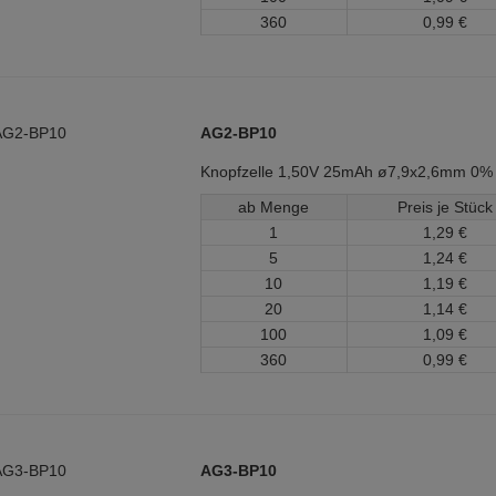
360
0,
99
€
AG2-BP10
Knopfzelle 1,50V 25mAh ø7,9x2,6mm 0%
ab Menge
Preis je Stück
1
1,
29
€
5
1,
24
€
10
1,
19
€
20
1,
14
€
100
1,
09
€
360
0,
99
€
AG3-BP10