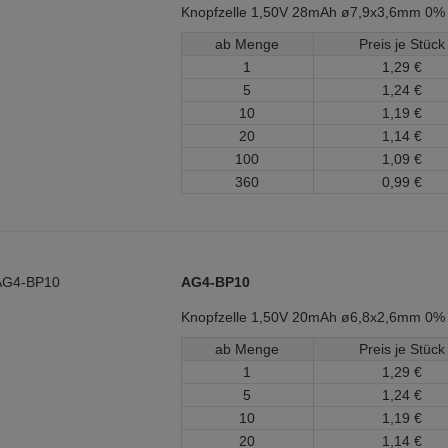
Knopfzelle 1,50V 28mAh ø7,9x3,6mm 0%
ab Menge
Preis je Stück
1
1,
29
€
5
1,
24
€
10
1,
19
€
20
1,
14
€
100
1,
09
€
360
0,
99
€
AG4-BP10
Knopfzelle 1,50V 20mAh ø6,8x2,6mm 0%
ab Menge
Preis je Stück
1
1,
29
€
5
1,
24
€
10
1,
19
€
20
1,
14
€