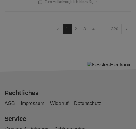
Zum Artikelvergleich hinzufügen
1
2
3
4
...
320
Rechtliches
AGB
Impressum
Widerruf
Datenschutz
Service
Versand & Lieferung
Zahlungsarten