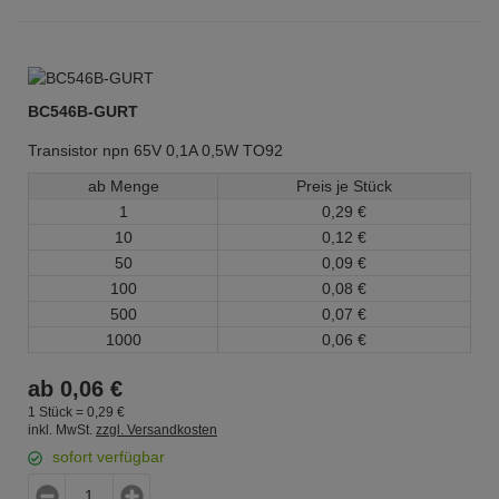
BC546B-GURT
Transistor npn 65V 0,1A 0,5W TO92
ab Menge
Preis je Stück
1
0,
29
€
10
0,
12
€
50
0,
09
€
100
0,
08
€
500
0,
07
€
1000
0,
06
€
ab
0,
06
€
1 Stück =
0,
29
€
inkl. MwSt.
zzgl. Versandkosten
sofort verfügbar