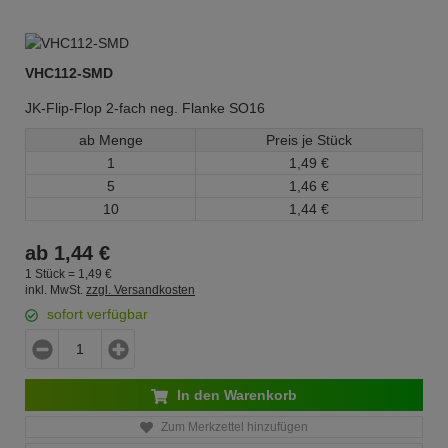
VHC112-SMD
JK-Flip-Flop 2-fach neg. Flanke SO16
ab Menge
Preis je Stück
1
1,
49
€
5
1,
46
€
10
1,
44
€
ab
1,
44
€
1 Stück =
1,
49
€
inkl. MwSt.
zzgl. Versandkosten
sofort verfügbar
In den Warenkorb
Zum Merkzettel hinzufügen