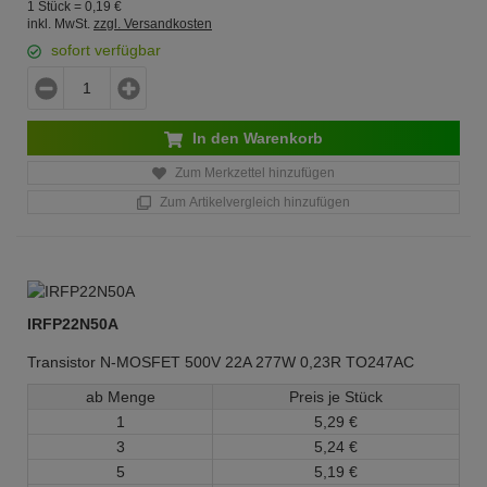
1 Stück =
0,
19
€
inkl. MwSt.
zzgl. Versandkosten
sofort verfügbar
In den Warenkorb
Zum Merkzettel hinzufügen
Zum Artikelvergleich hinzufügen
IRFP22N50A
Transistor N-MOSFET 500V 22A 277W 0,23R TO247AC
ab Menge
Preis je Stück
1
5,
29
€
3
5,
24
€
5
5,
19
€