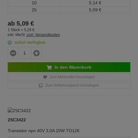
10
5,
14
€
25
5,
09
€
ab
5,
09
€
1 Stück =
5,
29
€
inkl. MwSt.
zzgl. Versandkosten
sofort verfügbar
In den Warenkorb
Zum Merkzettel hinzufügen
Zum Artikelvergleich hinzufügen
2SC3422
Transistor npn 40V 3,0A 10W TO126