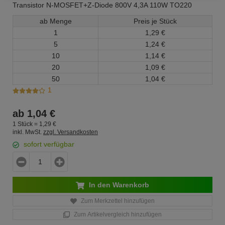
Transistor N-MOSFET+Z-Diode 800V 4,3A 110W TO220
ab Menge
Preis je Stück
1
1,
29
€
5
1,
24
€
10
1,
14
€
20
1,
09
€
50
1,
04
€
1
ab
1,
04
€
1 Stück =
1,
29
€
inkl. MwSt.
zzgl. Versandkosten
sofort verfügbar
In den Warenkorb
Zum Merkzettel hinzufügen
Zum Artikelvergleich hinzufügen