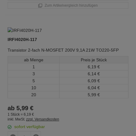
Zum Artikelvergleich hinzufügen
IRFI4020H-117
Transistor 2-fach N-MOSFET 200V 9,1A 21W TO220-5FP
ab Menge
Preis je Stück
1
6,
19
€
3
6,
14
€
5
6,
09
€
10
6,
04
€
20
5,
99
€
ab
5,
99
€
1 Stück =
6,
19
€
inkl. MwSt.
zzgl. Versandkosten
sofort verfügbar