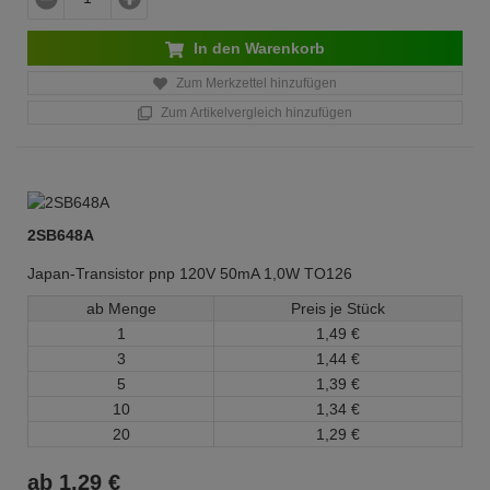
In den Warenkorb
Zum Merkzettel hinzufügen
Zum Artikelvergleich hinzufügen
2SB648A
Japan-Transistor pnp 120V 50mA 1,0W TO126
ab Menge
Preis je Stück
1
1,
49
€
3
1,
44
€
5
1,
39
€
10
1,
34
€
20
1,
29
€
ab
1,
29
€