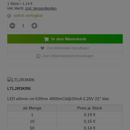
1 Stück =
1,
14
€
inkl. MwSt.
zzgl. Versandkosten
sofort verfügbar
In den Warenkorb
Zum Merkzettel hinzufügen
Zum Artikelvergleich hinzufügen
LTL2R3KRK
LED ø5mm rot 639nm 4800mCd@20mA 2,25V 22° klar
ab Menge
Preis je Stück
1
0,
19
€
10
0,
15
€
50
0,
14
€