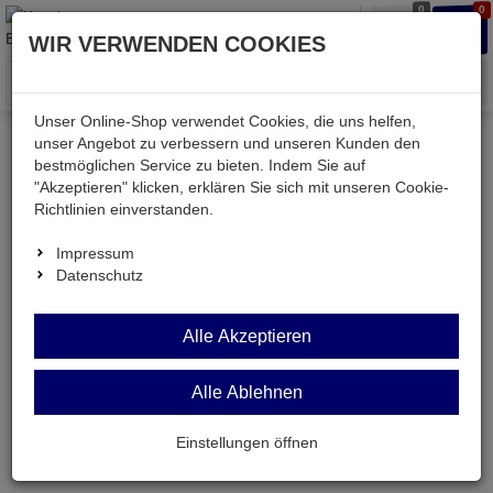
0
0
Waren
Merkzettel
Anmelden
Anmelden
WIR VERWENDEN COOKIES
aufklappen
aufkla
Menü
Unser Online-Shop verwendet Cookies, die uns helfen,
unser Angebot zu verbessern und unseren Kunden den
bestmöglichen Service zu bieten. Indem Sie auf
Kessler electronic
Bauteile aktiv
"Akzeptieren" klicken, erklären Sie sich mit unseren Cookie-
Richtlinien einverstanden.
Bauteile aktiv
Impressum
Datenschutz
Alle Akzeptieren
Alle Ablehnen
Einstellungen öffnen
STP5NK80Z