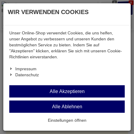
0
0
Waren
Merkzettel
Anmelden
Anmelden
WIR VERWENDEN COOKIES
aufklappen
aufkla
Menü
Unser Online-Shop verwendet Cookies, die uns helfen,
unser Angebot zu verbessern und unseren Kunden den
bestmöglichen Service zu bieten. Indem Sie auf
Kessler electronic
Audio & Video
Meterware
"Akzeptieren" klicken, erklären Sie sich mit unseren Cookie-
Audio-/Video-Litze geschirmt
Richtlinien einverstanden.
Impressum
Audio-/Video-Litze geschirmt
Datenschutz
Alle Akzeptieren
Alle Ablehnen
Einstellungen öffnen
Es wurden keine Artikel gefunden