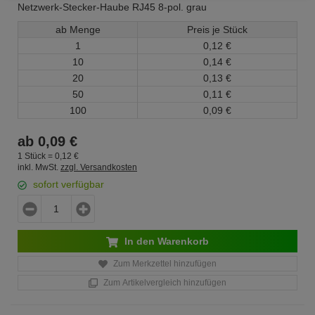
Netzwerk-Stecker-Haube RJ45 8-pol. grau
ab Menge
Preis je Stück
1
0,
12
€
10
0,
14
€
20
0,
13
€
50
0,
11
€
100
0,
09
€
ab
0,
09
€
1 Stück =
0,
12
€
inkl. MwSt.
zzgl. Versandkosten
sofort verfügbar
In den Warenkorb
Zum Merkzettel hinzufügen
Zum Artikelvergleich hinzufügen