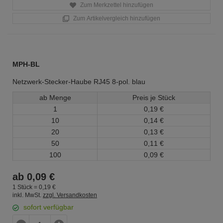
Zum Merkzettel hinzufügen
Zum Artikelvergleich hinzufügen
MPH-BL
Netzwerk-Stecker-Haube RJ45 8-pol. blau
ab Menge
Preis je Stück
1
0,
19
€
10
0,
14
€
20
0,
13
€
50
0,
11
€
100
0,
09
€
ab
0,
09
€
1 Stück =
0,
19
€
inkl. MwSt.
zzgl. Versandkosten
sofort verfügbar