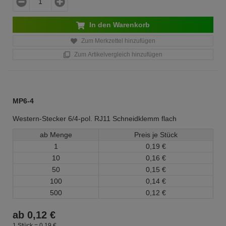
In den Warenkorb
Zum Merkzettel hinzufügen
Zum Artikelvergleich hinzufügen
MP6-4
Western-Stecker 6/4-pol. RJ11 Schneidklemm flach
ab Menge
Preis je Stück
1
0,
19
€
10
0,
16
€
50
0,
15
€
100
0,
14
€
500
0,
12
€
ab
0,
12
€
1 Stück =
0,
19
€