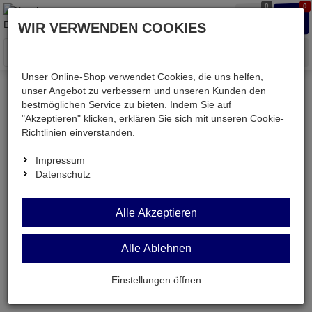
0
0
Waren
Merkzettel
Anmelden
Anmelden
WIR VERWENDEN COOKIES
aufklappen
aufkla
Menü
Unser Online-Shop verwendet Cookies, die uns helfen,
unser Angebot zu verbessern und unseren Kunden den
bestmöglichen Service zu bieten. Indem Sie auf
Kessler electronic
Computer
"Akzeptieren" klicken, erklären Sie sich mit unseren Cookie-
Richtlinien einverstanden.
Computer
Impressum
Datenschutz
Alle Akzeptieren
Alle Ablehnen
Einstellungen öffnen
MPH-GR