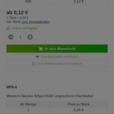
500
0,
12
€
ab
0,
12
€
1 Stück =
0,
24
€
inkl. MwSt.
zzgl. Versandkosten
sofort verfügbar
In den Warenkorb
Zum Merkzettel hinzufügen
Zum Artikelvergleich hinzufügen
MP8-8
Western-Stecker 8/8pol.RJ45 ungeschirmt Flachkabel
ab Menge
Preis je Stück
1
0,
25
€