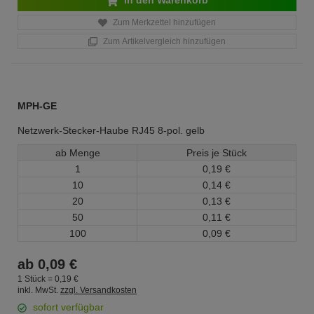
In den Warenkorb
Zum Merkzettel hinzufügen
Zum Artikelvergleich hinzufügen
MPH-GE
Netzwerk-Stecker-Haube RJ45 8-pol. gelb
ab Menge
Preis je Stück
1
0,
19
€
10
0,
14
€
20
0,
13
€
50
0,
11
€
100
0,
09
€
ab
0,
09
€
1 Stück =
0,
19
€
inkl. MwSt.
zzgl. Versandkosten
sofort verfügbar