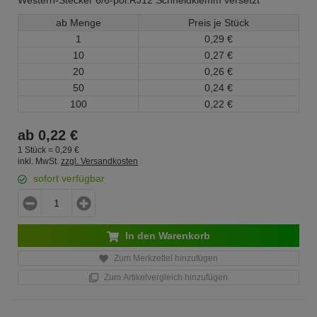
Western-Stecker 6/6-pol.RJ12 Schneidklemm versetzt
ab Menge
Preis je Stück
1
0,
29
€
10
0,
27
€
20
0,
26
€
50
0,
24
€
100
0,
22
€
ab
0,
22
€
1 Stück =
0,
29
€
inkl. MwSt.
zzgl. Versandkosten
sofort verfügbar
In den Warenkorb
Zum Merkzettel hinzufügen
Zum Artikelvergleich hinzufügen