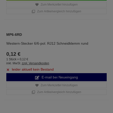
Zum Merkzettel hinzufügen
Zum Artikelvergleich hinzufügen
MP6-6RD
Western-Stecker 6/6-pol. RJ12 Schneidklemm rund
0,
12
€
1 Stück =
0,
12
€
inkl. MwSt.
zzgl. Versandkosten
leider aktuell kein Bestand
E-mail bei Neueingang
Zum Merkzettel hinzufügen
Zum Artikelvergleich hinzufügen