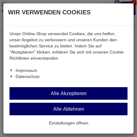
0
0
Waren
Merkzettel
Anmelden
Anmelden
WIR VERWENDEN COOKIES
aufklappen
aufkla
Menü
Unser Online-Shop verwendet Cookies, die uns helfen,
unser Angebot zu verbessern und unseren Kunden den
bestmöglichen Service zu bieten. Indem Sie auf
Kessler electronic
Strom
Industrie-Netzteile
"Akzeptieren" klicken, erklären Sie sich mit unseren Cookie-
Richtlinien einverstanden.
Industrie-Netzteile
Impressum
Datenschutz
Alle Akzeptieren
Alle Ablehnen
Einstellungen öffnen
WDR-60-48