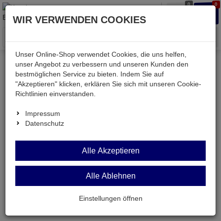
0
0
Waren
Merkzettel
Anmelden
Anmelden
WIR VERWENDEN COOKIES
aufklappen
aufkla
Menü
Unser Online-Shop verwendet Cookies, die uns helfen,
unser Angebot zu verbessern und unseren Kunden den
Mein Konto
bestmöglichen Service zu bieten. Indem Sie auf
"Akzeptieren" klicken, erklären Sie sich mit unseren Cookie-
Richtlinien einverstanden.
Anmeldung
Impressum
Datenschutz
Ihre E-Mail
Alle Akzeptieren
Passwort
Alle Ablehnen
Einstellungen öffnen
Angemeldet bleiben