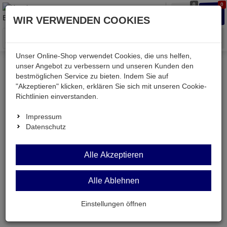
0
0
Waren
Merkzettel
Anmelden
Anmelden
WIR VERWENDEN COOKIES
aufklappen
aufkla
Menü
Unser Online-Shop verwendet Cookies, die uns helfen,
unser Angebot zu verbessern und unseren Kunden den
bestmöglichen Service zu bieten. Indem Sie auf
Kessler electronic
passiv
"Akzeptieren" klicken, erklären Sie sich mit unseren Cookie-
Richtlinien einverstanden.
passiv
Impressum
Datenschutz
Alle Akzeptieren
Alle Ablehnen
Einstellungen öffnen
Es wurden keine Artikel gefunden