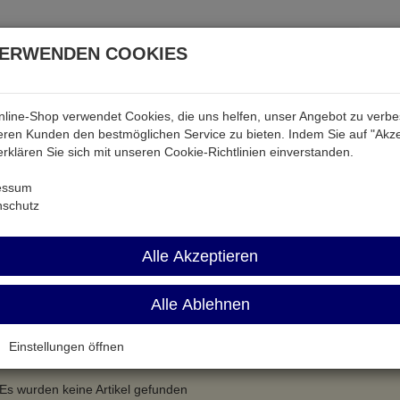
VERWENDEN COOKIES
line-Shop verwendet Cookies, die uns helfen, unser Angebot zu verb
atterien & Akkus
Audio & Video
Strom
Tab & Ph
ren Kunden den bestmöglichen Service zu bieten. Indem Sie auf "Akze
 erklären Sie sich mit unseren Cookie-Richtlinien einverstanden.
essum
nschutz
siv
Alle Akzeptieren
Name aufsteigend
Alle Ablehnen
Einstellungen öffnen
Es wurden keine Artikel gefunden