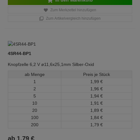
In den Warenkorb
Zum Merkzettel hinzufügen
Zum Artikelvergleich hinzufügen
4SR44-BP1
Knopfzelle 6,2 V ø11,6x25,1mm Silber-Oxid
ab Menge
Preis je Stück
1
1,
99
€
2
1,
96
€
5
1,
94
€
10
1,
91
€
20
1,
89
€
100
1,
84
€
200
1,
79
€
ab
1,
79
€