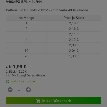
V4034PX-BP1 = 4LR44
Batterie 6V 100 mAh ø13x25,2mm Varta 4034 Alkaline
ab Menge
Preis je Stück
1
2,
19
€
2
2,
16
€
3
2,
14
€
4
2,
12
€
5
2,
09
€
10
2,
04
€
20
1,
99
€
ab
1,
99
€
1 Stück =
2,
19
€
inkl. MwSt.
zzgl. Versandkosten
sofort verfügbar
In den Warenkorb