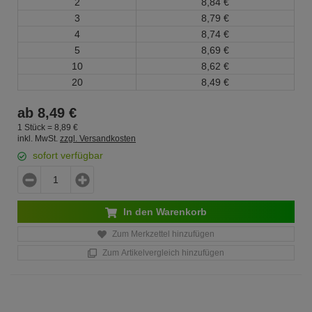
2
8,
84
€
3
8,
79
€
4
8,
74
€
5
8,
69
€
10
8,
62
€
20
8,
49
€
ab
8,
49
€
1 Stück =
8,
89
€
inkl. MwSt.
zzgl. Versandkosten
sofort verfügbar
In den Warenkorb
Zum Merkzettel hinzufügen
Zum Artikelvergleich hinzufügen