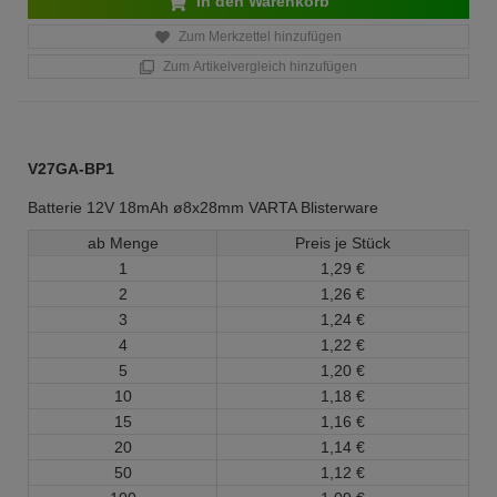
In den Warenkorb
Zum Merkzettel hinzufügen
Zum Artikelvergleich hinzufügen
V27GA-BP1
Batterie 12V 18mAh ø8x28mm VARTA Blisterware
ab Menge
Preis je Stück
1
1,
29
€
2
1,
26
€
3
1,
24
€
4
1,
22
€
5
1,
20
€
10
1,
18
€
15
1,
16
€
20
1,
14
€
50
1,
12
€