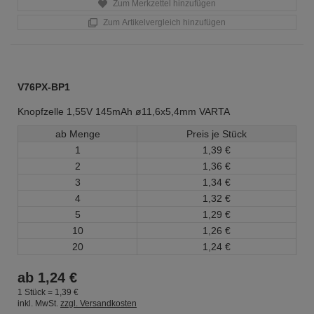
Zum Merkzettel hinzufügen
Zum Artikelvergleich hinzufügen
V76PX-BP1
Knopfzelle 1,55V 145mAh ø11,6x5,4mm VARTA
ab Menge
Preis je Stück
1
1,
39
€
2
1,
36
€
3
1,
34
€
4
1,
32
€
5
1,
29
€
10
1,
26
€
20
1,
24
€
ab
1,
24
€
1 Stück =
1,
39
€
inkl. MwSt.
zzgl. Versandkosten