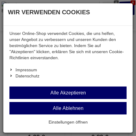
0
0
Waren
Merkzettel
Anmelden
Anmelden
WIR VERWENDEN COOKIES
aufklappen
aufkla
Menü
Unser Online-Shop verwendet Cookies, die uns helfen,
unser Angebot zu verbessern und unseren Kunden den
bestmöglichen Service zu bieten. Indem Sie auf
Kessler electronic
Batterien & Akkus
Batterien
"Akzeptieren" klicken, erklären Sie sich mit unseren Cookie-
Spezial-Batterien
Richtlinien einverstanden.
Impressum
Spezial-Batterien
Datenschutz
Topseller in dieser Kategorie
Alle Akzeptieren
Alle Ablehnen
4SR44-BP1
V23GA-BP1
Einstellungen öffnen