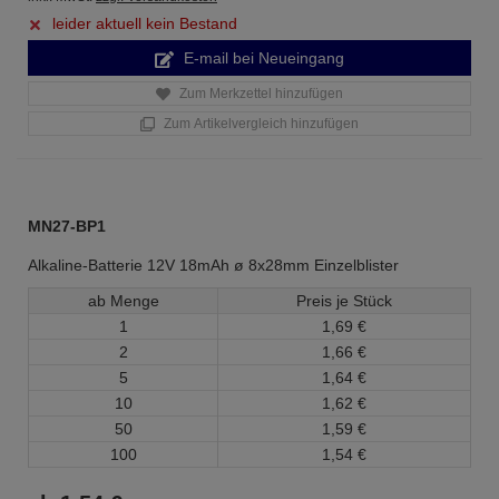
leider aktuell kein Bestand
E-mail bei Neueingang
Zum Merkzettel hinzufügen
Zum Artikelvergleich hinzufügen
MN27-BP1
Alkaline-Batterie 12V 18mAh ø 8x28mm Einzelblister
ab Menge
Preis je Stück
1
1,
69
€
2
1,
66
€
5
1,
64
€
10
1,
62
€
50
1,
59
€
100
1,
54
€