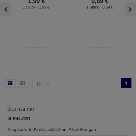
1,
99
€
0,
89
€
1 Stück =
1,
99
€
1 Stück =
0,
89
€
4LR44-CB1
Knopfzelle 6,0V ø11,6x25,1mm Alkali-Mangan