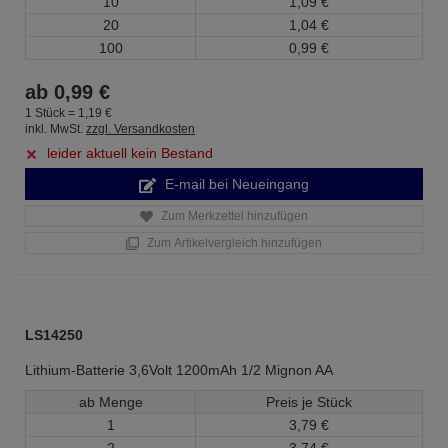
10
1,
09
€
20
1,
04
€
100
0,
99
€
ab
0,
99
€
1 Stück =
1,
19
€
inkl. MwSt.
zzgl. Versandkosten
leider aktuell kein Bestand
E-mail bei Neueingang
Zum Merkzettel hinzufügen
Zum Artikelvergleich hinzufügen
LS14250
Lithium-Batterie 3,6Volt 1200mAh 1/2 Mignon AA
ab Menge
Preis je Stück
1
3,
79
€