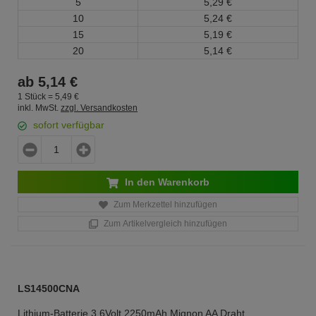
5
5,
29
€
10
5,
24
€
15
5,
19
€
20
5,
14
€
ab
5,
14
€
1 Stück =
5,
49
€
inkl. MwSt.
zzgl. Versandkosten
sofort verfügbar
In den Warenkorb
Zum Merkzettel hinzufügen
Zum Artikelvergleich hinzufügen
LS14500CNA
Lithium-Batterie 3,6Volt 2250mAh Mignon AA Draht