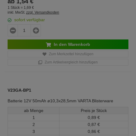
ab
1,
54
€
1 Stück =
1,
69
€
inkl. MwSt.
zzgl. Versandkosten
sofort verfügbar
In den Warenkorb
Zum Merkzettel hinzufügen
Zum Artikelvergleich hinzufügen
V23GA-BP1
Batterie 12V 50mAh ø10,3x28,5mm VARTA Blisterware
ab Menge
Preis je Stück
1
0,
89
€
2
0,
87
€
3
0,
86
€