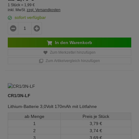
1 Stück =
1,
99
€
inkl. MwSt.
zzgl. Versandkosten
sofort verfügbar
In den Warenkorb
Zum Merkzettel hinzufügen
Zum Artikelvergleich hinzufügen
CR1/3N-LF
Lithium-Batterie 3,0Volt 170mAh mit Lötfahne
ab Menge
Preis je Stück
1
3,
79
€
2
3,
74
€
3
3,
69
€