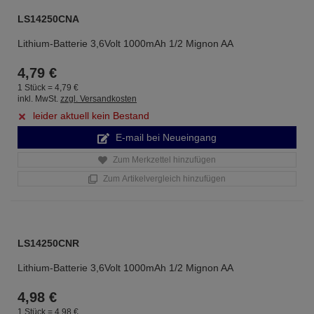
LS14250CNA
Lithium-Batterie 3,6Volt 1000mAh 1/2 Mignon AA
4,
79
€
1 Stück =
4,
79
€
inkl. MwSt.
zzgl. Versandkosten
leider aktuell kein Bestand
E-mail bei Neueingang
Zum Merkzettel hinzufügen
Zum Artikelvergleich hinzufügen
LS14250CNR
Lithium-Batterie 3,6Volt 1000mAh 1/2 Mignon AA
4,
98
€
1 Stück =
4,
98
€