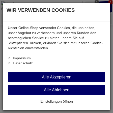
0
0
Waren
Merkzettel
Anmelden
Anmelden
WIR VERWENDEN COOKIES
aufklappen
aufkla
Menü
Unser Online-Shop verwendet Cookies, die uns helfen,
unser Angebot zu verbessern und unseren Kunden den
Mein Merkzettel
bestmöglichen Service zu bieten. Indem Sie auf
"Akzeptieren" klicken, erklären Sie sich mit unseren Cookie-
Richtlinien einverstanden.
Impressum
Datenschutz
Sie haben zur Zeit keine Artikel auf dem
Merkzettel.
Alle Akzeptieren
Alle Ablehnen
Einstellungen öffnen