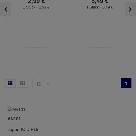
2,
99
€
5,
49
€
1 Stück =
2,
99
€
1 Stück =
5,
49
€
AN101
Japan-IC DIP16