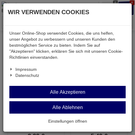
0
0
Waren
Merkzettel
Anmelden
Anmelden
WIR VERWENDEN COOKIES
aufklappen
aufkla
Menü
Unser Online-Shop verwendet Cookies, die uns helfen,
unser Angebot zu verbessern und unseren Kunden den
bestmöglichen Service zu bieten. Indem Sie auf
Kessler electronic
Bauteile aktiv
Halbleiter integriert
"Akzeptieren" klicken, erklären Sie sich mit unseren Cookie-
Japan-ICs
Richtlinien einverstanden.
Impressum
Japan-ICs
Datenschutz
Topseller in dieser Kategorie
Alle Akzeptieren
Alle Ablehnen
STR54041
AN7411
Einstellungen öffnen