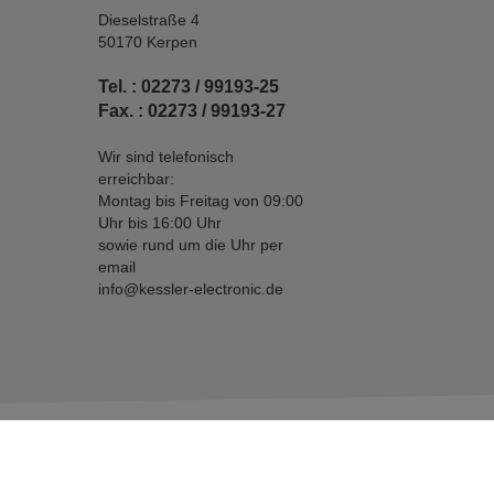
Dieselstraße 4
50170 Kerpen
Tel. : 02273 / 99193-25
Fax. : 02273 / 99193-27
Wir sind telefonisch
erreichbar:
Montag bis Freitag von 09:00
Uhr bis 16:00 Uhr
sowie rund um die Uhr per
email
info@kessler-electronic.de
* Preisan