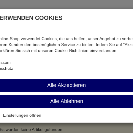
VERWENDEN COOKIES
line-Shop verwendet Cookies, die uns helfen, unser Angebot zu verb
atterien & Akkus
Audio & Video
Strom
Tab & Ph
ren Kunden den bestmöglichen Service zu bieten. Indem Sie auf "Akze
 erklären Sie sich mit unseren Cookie-Richtlinien einverstanden.
er
ADO
essum
nschutz
O
Alle Akzeptieren
Name aufsteigend
Alle Ablehnen
Einstellungen öffnen
Es wurden keine Artikel gefunden