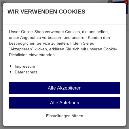
0
0
Waren
Merkzettel
Anmelden
Anmelden
WIR VERWENDEN COOKIES
aufklappen
aufkla
Menü
Unser Online-Shop verwendet Cookies, die uns helfen,
unser Angebot zu verbessern und unseren Kunden den
bestmöglichen Service zu bieten. Indem Sie auf
Kessler electronic
Audio & Video
Steckverbinder
XLR
"Akzeptieren" klicken, erklären Sie sich mit unseren Cookie-
Richtlinien einverstanden.
XLR
Impressum
Datenschutz
Alle Akzeptieren
Alle Ablehnen
Einstellungen öffnen
AEBU31GL