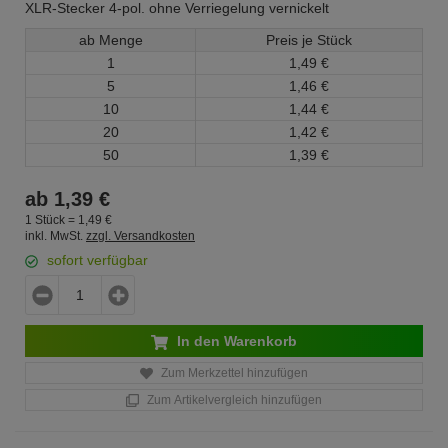
XLR-Stecker 4-pol. ohne Verriegelung vernickelt
ab Menge
Preis je Stück
1
1,
49
€
5
1,
46
€
10
1,
44
€
20
1,
42
€
50
1,
39
€
ab
1,
39
€
1 Stück =
1,
49
€
inkl. MwSt.
zzgl. Versandkosten
sofort verfügbar
In den Warenkorb
Zum Merkzettel hinzufügen
Zum Artikelvergleich hinzufügen