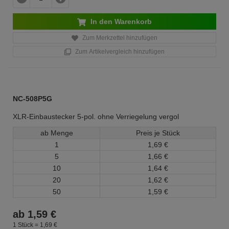
In den Warenkorb
Zum Merkzettel hinzufügen
Zum Artikelvergleich hinzufügen
NC-508P5G
XLR-Einbaustecker 5-pol. ohne Verriegelung vergol
ab Menge
Preis je Stück
1
1,
69
€
5
1,
66
€
10
1,
64
€
20
1,
62
€
50
1,
59
€
ab
1,
59
€
1 Stück =
1,
69
€