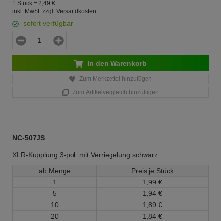
1 Stück =
2,
49
€
inkl. MwSt.
zzgl. Versandkosten
sofort verfügbar
In den Warenkorb
Zum Merkzettel hinzufügen
Zum Artikelvergleich hinzufügen
NC-507JS
XLR-Kupplung 3-pol. mit Verriegelung schwarz
ab Menge
Preis je Stück
1
1,
99
€
5
1,
94
€
10
1,
89
€
20
1,
84
€