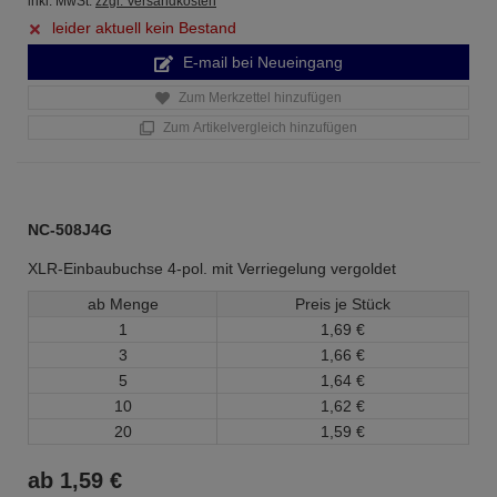
inkl. MwSt.
zzgl. Versandkosten
leider aktuell kein Bestand
E-mail bei Neueingang
Zum Merkzettel hinzufügen
Zum Artikelvergleich hinzufügen
NC-508J4G
XLR-Einbaubuchse 4-pol. mit Verriegelung vergoldet
ab Menge
Preis je Stück
1
1,
69
€
3
1,
66
€
5
1,
64
€
10
1,
62
€
20
1,
59
€
ab
1,
59
€