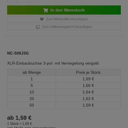
In den Warenkorb
Zum Merkzettel hinzufügen
Zum Artikelvergleich hinzufügen
NC-508J3G
XLR-Einbaubuchse 3-pol. mit Verriegelung vergold
ab Menge
Preis je Stück
1
1,
69
€
5
1,
66
€
10
1,
64
€
20
1,
62
€
50
1,
59
€
ab
1,
59
€
1 Stück =
1,
69
€