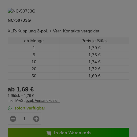
NC-507J3G
XLR-Kupplung 3-pol. + Verr. Kontakte vergoldet
ab Menge
Preis je Stück
1
1,
79
€
5
1,
76
€
10
1,
74
€
20
1,
72
€
50
1,
69
€
ab
1,
69
€
1 Stück =
1,
79
€
inkl. MwSt.
zzgl. Versandkosten
sofort verfügbar
In den Warenkorb