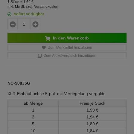
1 Stück =
1,
69
€
inkl. MwSt.
zzgl. Versandkosten
sofort verfügbar
In den Warenkorb
Zum Merkzettel hinzufügen
Zum Artikelvergleich hinzufügen
NC-508J5G
XLR-Einbaubuchse 5-pol. mit Verriegelung vergolde
ab Menge
Preis je Stück
1
1,
99
€
3
1,
94
€
5
1,
89
€
10
1,
84
€