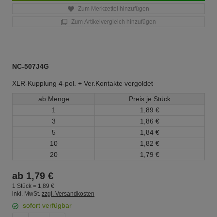
Zum Merkzettel hinzufügen
Zum Artikelvergleich hinzufügen
NC-507J4G
XLR-Kupplung 4-pol. + Ver.Kontakte vergoldet
ab Menge
Preis je Stück
1
1,
89
€
3
1,
86
€
5
1,
84
€
10
1,
82
€
20
1,
79
€
ab
1,
79
€
1 Stück =
1,
89
€
inkl. MwSt.
zzgl. Versandkosten
sofort verfügbar