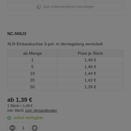
Zum Artikelvergleich hinzufügen
NC-508J3
XLR-Einbaubuchse 3-pol. m.Verriegelung vernickelt
ab Menge
Preis je Stück
1
1,
49
€
5
1,
46
€
10
1,
44
€
20
1,
42
€
50
1,
39
€
ab
1,
39
€
1 Stück =
1,
49
€
inkl. MwSt.
zzgl. Versandkosten
sofort verfügbar