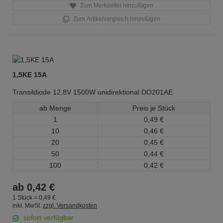
Zum Merkzettel hinzufügen
Zum Artikelvergleich hinzufügen
1,5KE 15A
Transildiode 12,8V 1500W unidirektional DO201AE
ab Menge
Preis je Stück
1
0,
49
€
10
0,
46
€
20
0,
45
€
50
0,
44
€
100
0,
42
€
ab
0,
42
€
1 Stück =
0,
49
€
inkl. MwSt.
zzgl. Versandkosten
sofort verfügbar