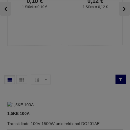
0,
10
€
0,
12
€
1 Stück =
0,
10
€
1 Stück =
0,
12
€
1,5KE 100A
Transildiode 100V 1500W unidirektional DO201AE