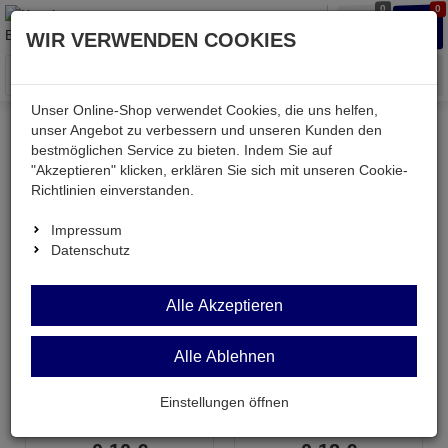
0
0
Waren
Merkzettel
Anmelden
Anmelden
WIR VERWENDEN COOKIES
aufklappen
aufkla
Menü
Unser Online-Shop verwendet Cookies, die uns helfen,
unser Angebot zu verbessern und unseren Kunden den
bestmöglichen Service zu bieten. Indem Sie auf
Kessler electronic
Bauteile aktiv
Halbleiter diskret
"Akzeptieren" klicken, erklären Sie sich mit unseren Cookie-
Dioden
Richtlinien einverstanden.
Impressum
Dioden
Datenschutz
Topseller in dieser Kategorie
Alle Akzeptieren
Alle Ablehnen
ZPD 4,7V
ZPY 8,2V
Einstellungen öffnen