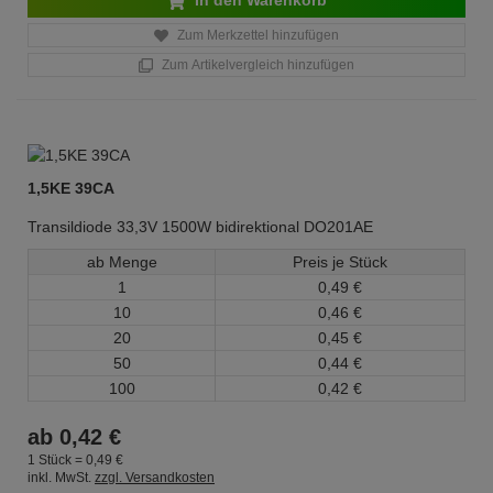
In den Warenkorb
Zum Merkzettel hinzufügen
Zum Artikelvergleich hinzufügen
1,5KE 39CA
Transildiode 33,3V 1500W bidirektional DO201AE
ab Menge
Preis je Stück
1
0,
49
€
10
0,
46
€
20
0,
45
€
50
0,
44
€
100
0,
42
€
ab
0,
42
€
1 Stück =
0,
49
€
inkl. MwSt.
zzgl. Versandkosten