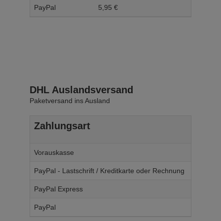
PayPal
5,
95
€
6,
95
DHL Auslandsversand
Paketversand ins Ausland
Zahlungsart
Ab W
Vorauskasse
14,
95
€
PayPal - Lastschrift / Kreditkarte oder Rechnung
14,
95
€
PayPal Express
14,
95
€
PayPal
14,
95
€