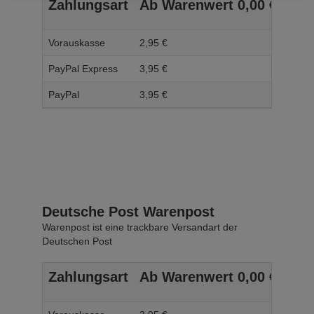
Zahlungsart
Ab Warenwert
0,
00
€
Ab 
Vorauskasse
2,
95
€
3,
95
PayPal Express
3,
95
€
4,
95
PayPal
3,
95
€
4,
95
Deutsche Post Warenpost
Warenpost ist eine trackbare Versandart der
Deutschen Post
Zahlungsart
Ab Warenwert
0,
00
€
Ab 