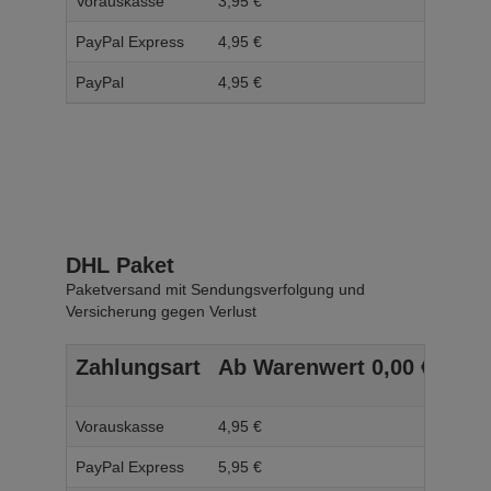
Vorauskasse
3,
95
€
4,
95
PayPal Express
4,
95
€
5,
95
PayPal
4,
95
€
5,
95
DHL Paket
Paketversand mit Sendungsverfolgung und
Versicherung gegen Verlust
Zahlungsart
Ab Warenwert
0,
00
€
Ab 
Vorauskasse
4,
95
€
5,
95
PayPal Express
5,
95
€
6,
95