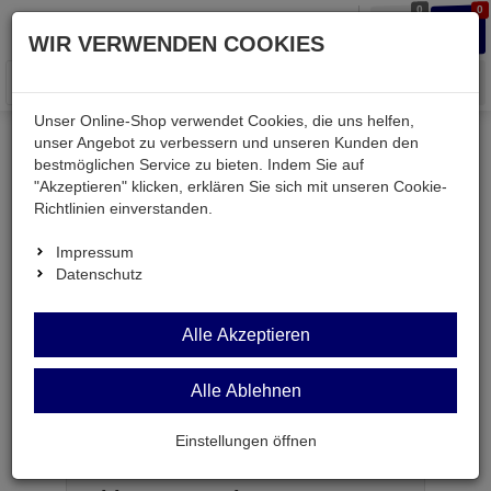
0
0
Waren
Merkzettel
Anmelden
Anmelden
WIR VERWENDEN COOKIES
aufklappen
aufkla
Menü
Unser Online-Shop verwendet Cookies, die uns helfen,
unser Angebot zu verbessern und unseren Kunden den
Versand & Lieferung
bestmöglichen Service zu bieten. Indem Sie auf
"Akzeptieren" klicken, erklären Sie sich mit unseren Cookie-
Richtlinien einverstanden.
Bitte wählen Sie Ihr Lieferland.
Impressum
Datenschutz
Deutsche Post Brief
Alle Akzeptieren
Alle Ablehnen
Deutsche Post Brief
Briefpost ist ein günstiger und schneller Versand
Einstellungen öffnen
ohne tracking