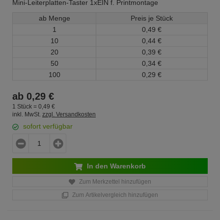
Mini-Leiterplatten-Taster 1xEIN f. Printmontage
ab Menge
Preis je Stück
1
0,
49
€
10
0,
44
€
20
0,
39
€
50
0,
34
€
100
0,
29
€
ab
0,
29
€
1 Stück =
0,
49
€
inkl. MwSt.
zzgl. Versandkosten
sofort verfügbar
In den Warenkorb
Zum Merkzettel hinzufügen
Zum Artikelvergleich hinzufügen