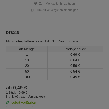
Zum Merkzettel hinzufügen
Zum Artikelvergleich hinzufügen
DTS21N
Mini-Leiterplatten-Taster 1xEIN f. Printmontage
ab Menge
Preis je Stück
1
0,
69
€
10
0,
64
€
20
0,
59
€
50
0,
54
€
100
0,
49
€
ab
0,
49
€
1 Stück =
0,
69
€
inkl. MwSt.
zzgl. Versandkosten
sofort verfügbar