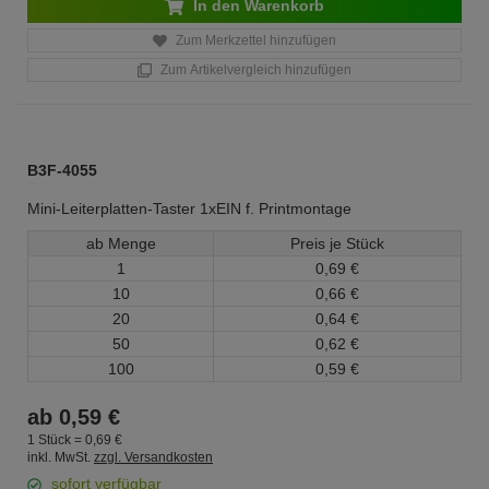
In den Warenkorb
Zum Merkzettel hinzufügen
Zum Artikelvergleich hinzufügen
B3F-4055
Mini-Leiterplatten-Taster 1xEIN f. Printmontage
ab Menge
Preis je Stück
1
0,
69
€
10
0,
66
€
20
0,
64
€
50
0,
62
€
100
0,
59
€
ab
0,
59
€
1 Stück =
0,
69
€
inkl. MwSt.
zzgl. Versandkosten
sofort verfügbar