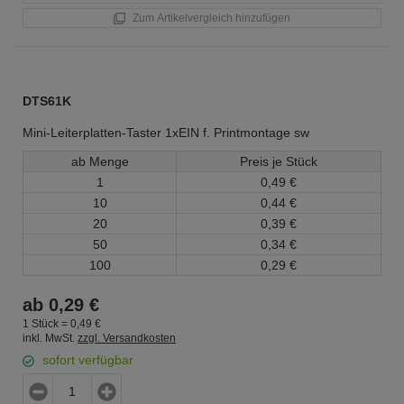
Zum Artikelvergleich hinzufügen
DTS61K
Mini-Leiterplatten-Taster 1xEIN f. Printmontage sw
ab Menge
Preis je Stück
1
0,
49
€
10
0,
44
€
20
0,
39
€
50
0,
34
€
100
0,
29
€
ab
0,
29
€
1 Stück =
0,
49
€
inkl. MwSt.
zzgl. Versandkosten
sofort verfügbar