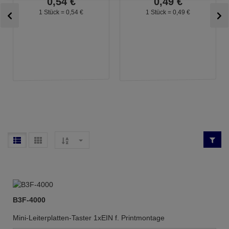
0,
54
€
0,
49
€
1 Stück =
0,
54
€
1 Stück =
0,
49
€
B3F-4000
Mini-Leiterplatten-Taster 1xEIN f. Printmontage