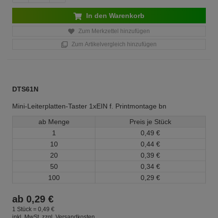
In den Warenkorb
Zum Merkzettel hinzufügen
Zum Artikelvergleich hinzufügen
DTS61N
Mini-Leiterplatten-Taster 1xEIN f. Printmontage bn
ab Menge
Preis je Stück
1
0,
49
€
10
0,
44
€
20
0,
39
€
50
0,
34
€
100
0,
29
€
ab
0,
29
€
1 Stück =
0,
49
€
inkl. MwSt.
zzgl. Versandkosten