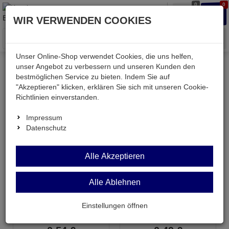
0
0
Waren
Merkzettel
Anmelden
Anmelden
WIR VERWENDEN COOKIES
aufklappen
aufkla
Menü
Unser Online-Shop verwendet Cookies, die uns helfen,
unser Angebot zu verbessern und unseren Kunden den
bestmöglichen Service zu bieten. Indem Sie auf
Kessler electronic
mechanisch
Schalter & Taster
"Akzeptieren" klicken, erklären Sie sich mit unseren Cookie-
Mini-Leiterplatten-Taster
Richtlinien einverstanden.
Impressum
Mini-Leiterplatten-Taster
Datenschutz
Topseller in dieser Kategorie
Alle Akzeptieren
Alle Ablehnen
DTSM31N-SMD
DTS32N
Einstellungen öffnen