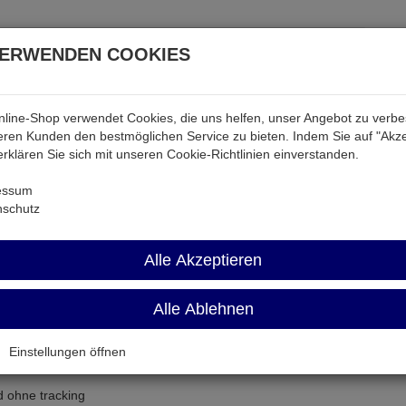
VERWENDEN COOKIES
line-Shop verwendet Cookies, die uns helfen, unser Angebot zu verb
atterien & Akkus
Audio & Video
Strom
Tab & Ph
ren Kunden den bestmöglichen Service zu bieten. Indem Sie auf "Akze
 erklären Sie sich mit unseren Cookie-Richtlinien einverstanden.
essum
nschutz
Alle Akzeptieren
Alle Ablehnen
Einstellungen öffnen
d ohne tracking