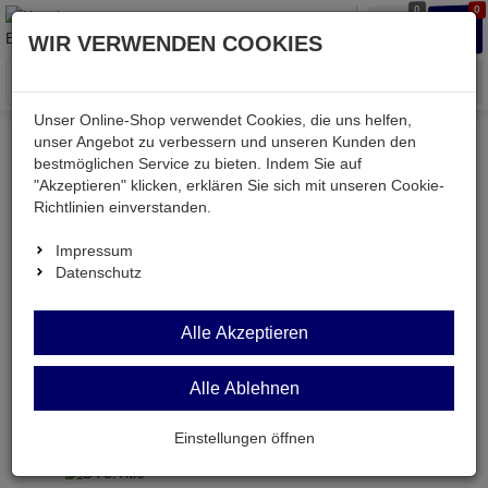
0
0
Waren
Merkzettel
Anmelden
Anmelden
WIR VERWENDEN COOKIES
aufklappen
aufkla
Menü
Unser Online-Shop verwendet Cookies, die uns helfen,
unser Angebot zu verbessern und unseren Kunden den
Versand & Lieferung
bestmöglichen Service zu bieten. Indem Sie auf
"Akzeptieren" klicken, erklären Sie sich mit unseren Cookie-
Richtlinien einverstanden.
Bitte wählen Sie Ihr Lieferland.
Impressum
Datenschutz
Deutsche Post Brief
Alle Akzeptieren
Alle Ablehnen
Deutsche Post Brief
Briefpost ist ein günstiger und schneller Versand
Einstellungen öffnen
ohne tracking