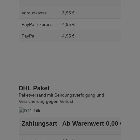
Vorauskasse
3,
95
€
4,
95
PayPal Express
4,
95
€
5,
95
PayPal
4,
95
€
5,
95
DHL Paket
Paketversand mit Sendungsverfolgung und
Versicherung gegen Verlust
Zahlungsart
Ab Warenwert
0,
00
€
Ab 