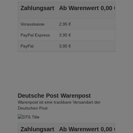
Zahlungsart
Ab Warenwert
0,
00
€
Ab 
Vorauskasse
2,
95
€
3,
95
PayPal Express
3,
95
€
4,
95
PayPal
3,
95
€
4,
95
Deutsche Post Warenpost
Warenpost ist eine trackbare Versandart der
Deutschen Post
Zahlungsart
Ab Warenwert
0,
00
€
Ab 