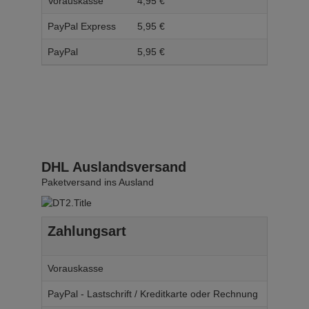
Vorauskasse
4,
95
€
5,
95
PayPal Express
5,
95
€
6,
95
PayPal
5,
95
€
6,
95
DHL Auslandsversand
Paketversand ins Ausland
Zahlungsart
Ab W
Vorauskasse
14,
95
€
PayPal - Lastschrift / Kreditkarte oder Rechnung
14,
95
€