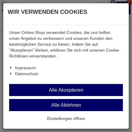
0
0
Waren
Merkzettel
Anmelden
Anmelden
WIR VERWENDEN COOKIES
aufklappen
aufkla
Menü
Unser Online-Shop verwendet Cookies, die uns helfen,
unser Angebot zu verbessern und unseren Kunden den
bestmöglichen Service zu bieten. Indem Sie auf
Weiter einkaufen
Kessler electronic
Bauteile aktiv
"Akzeptieren" klicken, erklären Sie sich mit unseren Cookie-
1,5KE 30CA
Richtlinien einverstanden.
Impressum
Datenschutz
1,5KE 30CA
Alle Akzeptieren
Transildiode 25,6V 1500W bidirektional DO201AE
Alle Ablehnen
Artikel-Nummer:
511376;0
Einstellungen öffnen
ab Menge
Preis je Stück
1
0,
54
€