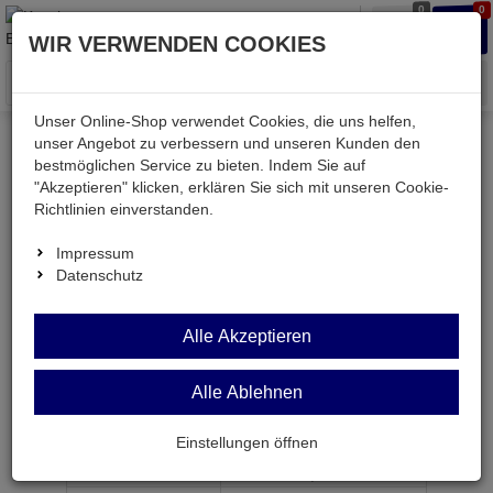
0
0
Waren
Merkzettel
Anmelden
Anmelden
WIR VERWENDEN COOKIES
aufklappen
aufkla
Menü
Unser Online-Shop verwendet Cookies, die uns helfen,
unser Angebot zu verbessern und unseren Kunden den
bestmöglichen Service zu bieten. Indem Sie auf
Weiter einkaufen
Kessler electronic
Bauteile aktiv
"Akzeptieren" klicken, erklären Sie sich mit unseren Cookie-
1N4148
Richtlinien einverstanden.
Impressum
Datenschutz
1N4148
Alle Akzeptieren
Universal-Diode 75V 150mA DO35
Alle Ablehnen
Artikel-Nummer:
510018;0
Einstellungen öffnen
ab Menge
Preis je Stück
1
0,
15
€