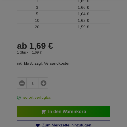
1
1,
69
€
3
1,
66
€
5
1,
64
€
10
1,
62
€
20
1,
59
€
ab
1,
69
€
1 Stück =
1,
69
€
zzgl. Versandkosten
inkl. MwSt.
sofort verfügbar
In den Warenkorb
Zum Merkzettel hinzufügen