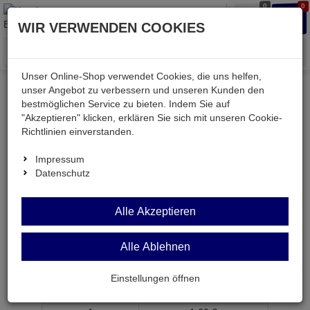
0
0
Waren
Merkzettel
Anmelden
Anmelden
WIR VERWENDEN COOKIES
aufklappen
aufkla
Menü
Unser Online-Shop verwendet Cookies, die uns helfen,
unser Angebot zu verbessern und unseren Kunden den
bestmöglichen Service zu bieten. Indem Sie auf
Weiter einkaufen
Kessler electronic
mechanisch
"Akzeptieren" klicken, erklären Sie sich mit unseren Cookie-
NC-508J4G
Richtlinien einverstanden.
Impressum
Datenschutz
NC-508J4G
Alle Akzeptieren
XLR-Einbaubuchse 4-pol. mit Verriegelung
vergoldet
Alle Ablehnen
Artikel-Nummer:
600627;0
Einstellungen öffnen
ab Menge
Preis je Stück