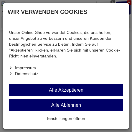
0
0
Waren
Merkzettel
Anmelden
Anmelden
WIR VERWENDEN COOKIES
aufklappen
aufkla
Menü
Unser Online-Shop verwendet Cookies, die uns helfen,
unser Angebot zu verbessern und unseren Kunden den
bestmöglichen Service zu bieten. Indem Sie auf
"Akzeptieren" klicken, erklären Sie sich mit unseren Cookie-
Echte
Bewertungen
Richtlinien einverstanden.
Impressum
Einloggen und Bewertung schreiben
Datenschutz
Alle Akzeptieren
0 Bewertungen
0 Bewertungen
Alle Ablehnen
0 Bewertungen
Einstellungen öffnen
0 Bewertungen