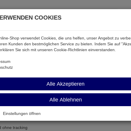
VERWENDEN COOKIES
line-Shop verwendet Cookies, die uns helfen, unser Angebot zu verb
atterien & Akkus
Audio & Video
Strom
Tab & Ph
ren Kunden den bestmöglichen Service zu bieten. Indem Sie auf "Akze
 erklären Sie sich mit unseren Cookie-Richtlinien einverstanden.
essum
nschutz
Alle Akzeptieren
Alle Ablehnen
Einstellungen öffnen
d ohne tracking