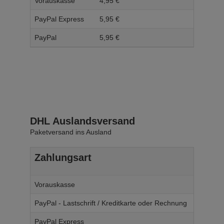
Vorauskasse
4,
95
€
5,
95
PayPal Express
5,
95
€
6,
95
PayPal
5,
95
€
6,
95
DHL Auslandsversand
Paketversand ins Ausland
Zahlungsart
Ab W
Vorauskasse
14,
95
€
PayPal - Lastschrift / Kreditkarte oder Rechnung
14,
95
€
PayPal Express
14,
95
€