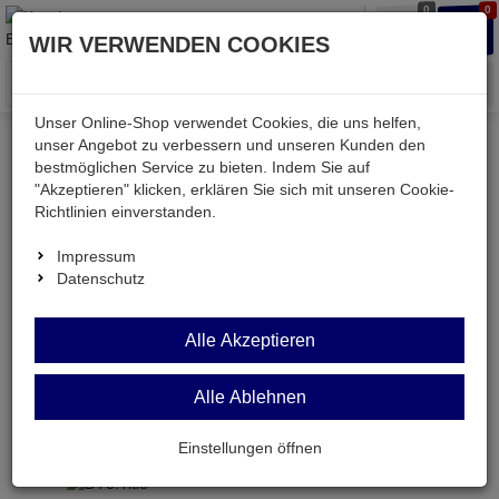
0
0
Waren
Merkzettel
Anmelden
Anmelden
WIR VERWENDEN COOKIES
aufklappen
aufkla
Menü
Unser Online-Shop verwendet Cookies, die uns helfen,
unser Angebot zu verbessern und unseren Kunden den
Versand & Lieferung
bestmöglichen Service zu bieten. Indem Sie auf
"Akzeptieren" klicken, erklären Sie sich mit unseren Cookie-
Richtlinien einverstanden.
Bitte wählen Sie Ihr Lieferland.
Impressum
Datenschutz
Deutsche Post Brief
Alle Akzeptieren
Alle Ablehnen
Deutsche Post Brief
Briefpost ist ein günstiger und schneller Versand
Einstellungen öffnen
ohne tracking