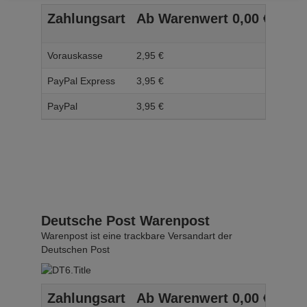
Zahlungsart
Ab Warenwert
0,
00
€
Ab 
Vorauskasse
2,
95
€
3,
95
PayPal Express
3,
95
€
4,
95
PayPal
3,
95
€
4,
95
Deutsche Post Warenpost
Warenpost ist eine trackbare Versandart der
Deutschen Post
Zahlungsart
Ab Warenwert
0,
00
€
Ab 