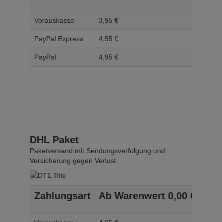
Vorauskasse
3,
95
€
4,
95
PayPal Express
4,
95
€
5,
95
PayPal
4,
95
€
5,
95
DHL Paket
Paketversand mit Sendungsverfolgung und
Versicherung gegen Verlust
Zahlungsart
Ab Warenwert
0,
00
€
Ab 