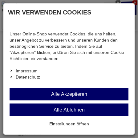
0
0
Waren
Merkzettel
Anmelden
Anmelden
WIR VERWENDEN COOKIES
aufklappen
aufkla
Menü
Unser Online-Shop verwendet Cookies, die uns helfen,
unser Angebot zu verbessern und unseren Kunden den
Versand & Lieferung
bestmöglichen Service zu bieten. Indem Sie auf
"Akzeptieren" klicken, erklären Sie sich mit unseren Cookie-
Richtlinien einverstanden.
Bitte wählen Sie Ihr Lieferland.
Impressum
Datenschutz
Deutsche Post Brief
Alle Akzeptieren
Alle Ablehnen
Deutsche Post Brief
Briefpost ist ein günstiger und schneller Versand
Einstellungen öffnen
ohne tracking