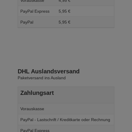
Vorauskasse
4,
95
€
5,
95
PayPal Express
5,
95
€
6,
95
PayPal
5,
95
€
6,
95
DHL Auslandsversand
Paketversand ins Ausland
Zahlungsart
Ab W
Vorauskasse
14,
95
€
PayPal - Lastschrift / Kreditkarte oder Rechnung
14,
95
€
PayPal Express
14,
95
€