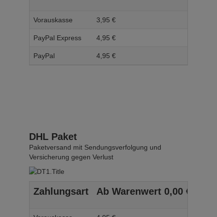
Vorauskasse
3,
95
€
4,
95
PayPal Express
4,
95
€
5,
95
PayPal
4,
95
€
5,
95
DHL Paket
Paketversand mit Sendungsverfolgung und
Versicherung gegen Verlust
Zahlungsart
Ab Warenwert
0,
00
€
Ab 