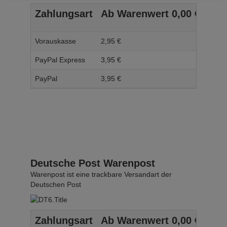
Zahlungsart
Ab Warenwert
0,
00
€
Ab 
Vorauskasse
2,
95
€
3,
95
PayPal Express
3,
95
€
4,
95
PayPal
3,
95
€
4,
95
Deutsche Post Warenpost
Warenpost ist eine trackbare Versandart der
Deutschen Post
Zahlungsart
Ab Warenwert
0,
00
€
Ab 