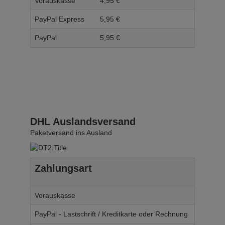
Vorauskasse
4,
95
€
5,
95
PayPal Express
5,
95
€
6,
95
PayPal
5,
95
€
6,
95
DHL Auslandsversand
Paketversand ins Ausland
Zahlungsart
Ab W
Vorauskasse
14,
95
€
PayPal - Lastschrift / Kreditkarte oder Rechnung
14,
95
€