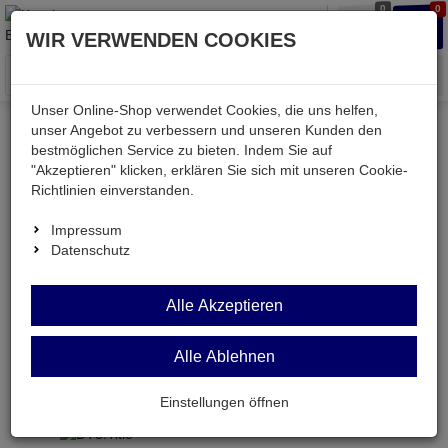
0
0
Waren
Merkzettel
Anmelden
Anmelden
WIR VERWENDEN COOKIES
aufklappen
aufkla
Menü
Unser Online-Shop verwendet Cookies, die uns helfen,
unser Angebot zu verbessern und unseren Kunden den
Versand & Lieferung
bestmöglichen Service zu bieten. Indem Sie auf
"Akzeptieren" klicken, erklären Sie sich mit unseren Cookie-
Richtlinien einverstanden.
Bitte wählen Sie Ihr Lieferland.
Impressum
Datenschutz
Deutsche Post Brief
Alle Akzeptieren
Alle Ablehnen
Deutsche Post Brief
Briefpost ist ein günstiger und schneller Versand
Einstellungen öffnen
ohne tracking