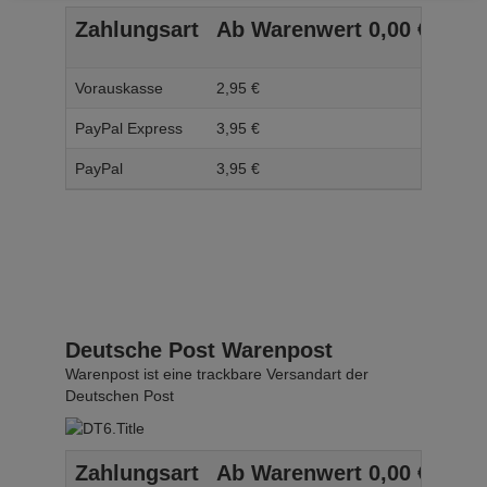
Zahlungsart
Ab Warenwert
0,
00
€
Ab 
Vorauskasse
2,
95
€
3,
95
PayPal Express
3,
95
€
4,
95
PayPal
3,
95
€
4,
95
Deutsche Post Warenpost
Warenpost ist eine trackbare Versandart der
Deutschen Post
Zahlungsart
Ab Warenwert
0,
00
€
Ab 