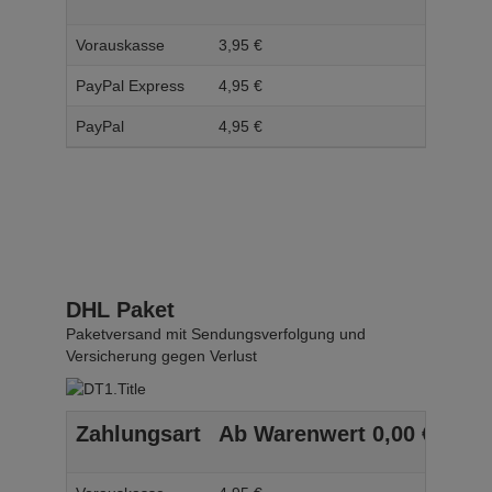
Vorauskasse
3,
95
€
4,
95
PayPal Express
4,
95
€
5,
95
PayPal
4,
95
€
5,
95
DHL Paket
Paketversand mit Sendungsverfolgung und
Versicherung gegen Verlust
Zahlungsart
Ab Warenwert
0,
00
€
Ab 