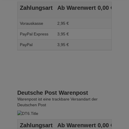
Zahlungsart
Ab Warenwert
0,
00
€
Ab 
Vorauskasse
2,
95
€
3,
95
PayPal Express
3,
95
€
4,
95
PayPal
3,
95
€
4,
95
Deutsche Post Warenpost
Warenpost ist eine trackbare Versandart der
Deutschen Post
Zahlungsart
Ab Warenwert
0,
00
€
Ab 