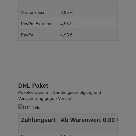
Vorauskasse
3,
95
€
4,
95
PayPal Express
4,
95
€
5,
95
PayPal
4,
95
€
5,
95
DHL Paket
Paketversand mit Sendungsverfolgung und
Versicherung gegen Verlust
Zahlungsart
Ab Warenwert
0,
00
€
Ab 