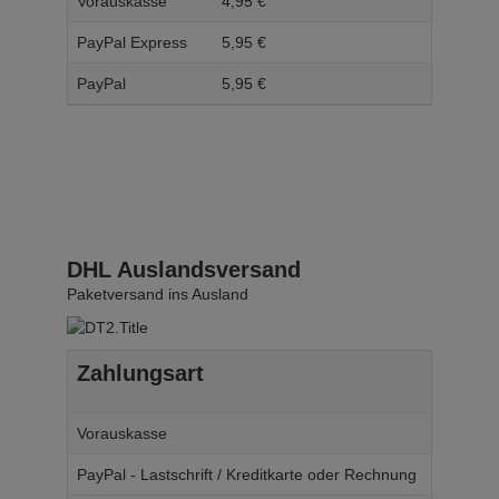
Vorauskasse
4,
95
€
5,
95
PayPal Express
5,
95
€
6,
95
PayPal
5,
95
€
6,
95
DHL Auslandsversand
Paketversand ins Ausland
Zahlungsart
Ab W
Vorauskasse
14,
95
€
PayPal - Lastschrift / Kreditkarte oder Rechnung
14,
95
€