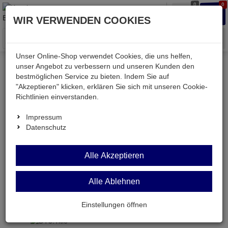
0
0
Waren
Merkzettel
Anmelden
Anmelden
WIR VERWENDEN COOKIES
aufklappen
aufkla
Menü
Unser Online-Shop verwendet Cookies, die uns helfen,
unser Angebot zu verbessern und unseren Kunden den
Versand & Lieferung
bestmöglichen Service zu bieten. Indem Sie auf
"Akzeptieren" klicken, erklären Sie sich mit unseren Cookie-
Richtlinien einverstanden.
Bitte wählen Sie Ihr Lieferland.
Impressum
Datenschutz
Deutsche Post Brief
Alle Akzeptieren
Alle Ablehnen
Deutsche Post Brief
Briefpost ist ein günstiger und schneller Versand
Einstellungen öffnen
ohne tracking