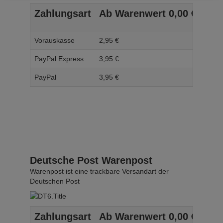
Zahlungsart
Ab Warenwert
0,
00
€
Ab 
Vorauskasse
2,
95
€
3,
95
PayPal Express
3,
95
€
4,
95
PayPal
3,
95
€
4,
95
Deutsche Post Warenpost
Warenpost ist eine trackbare Versandart der
Deutschen Post
Zahlungsart
Ab Warenwert
0,
00
€
Ab 