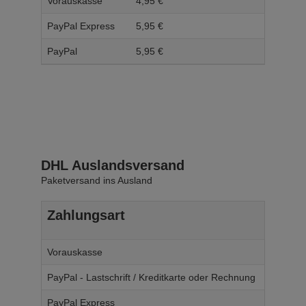
Vorauskasse
4,
95
€
5,
95
PayPal Express
5,
95
€
6,
95
PayPal
5,
95
€
6,
95
DHL Auslandsversand
Paketversand ins Ausland
Zahlungsart
Ab W
Vorauskasse
14,
95
€
PayPal - Lastschrift / Kreditkarte oder Rechnung
14,
95
€
PayPal Express
14,
95
€