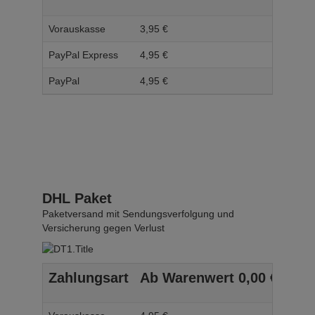
Vorauskasse
3,
95
€
4,
95
PayPal Express
4,
95
€
5,
95
PayPal
4,
95
€
5,
95
DHL Paket
Paketversand mit Sendungsverfolgung und
Versicherung gegen Verlust
Zahlungsart
Ab Warenwert
0,
00
€
Ab 