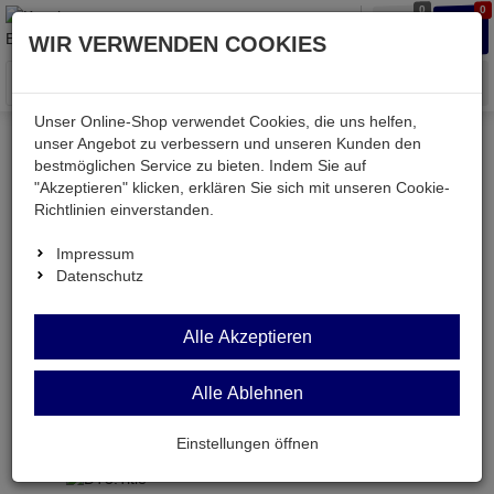
0
0
Waren
Merkzettel
Anmelden
Anmelden
WIR VERWENDEN COOKIES
aufklappen
aufkla
Menü
Unser Online-Shop verwendet Cookies, die uns helfen,
unser Angebot zu verbessern und unseren Kunden den
Versand & Lieferung
bestmöglichen Service zu bieten. Indem Sie auf
"Akzeptieren" klicken, erklären Sie sich mit unseren Cookie-
Richtlinien einverstanden.
Bitte wählen Sie Ihr Lieferland.
Impressum
Datenschutz
Deutsche Post Brief
Alle Akzeptieren
Alle Ablehnen
Deutsche Post Brief
Briefpost ist ein günstiger und schneller Versand
Einstellungen öffnen
ohne tracking