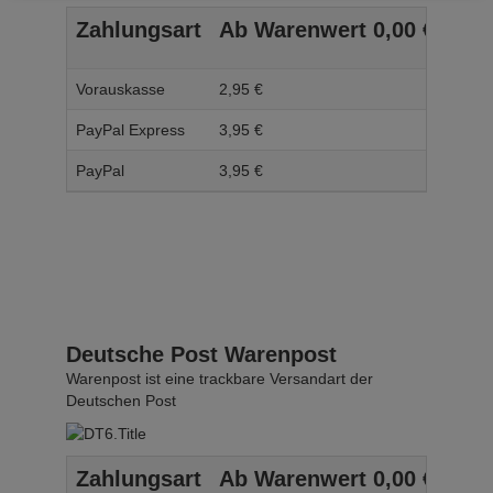
Zahlungsart
Ab Warenwert
0,
00
€
Ab 
Vorauskasse
2,
95
€
3,
95
PayPal Express
3,
95
€
4,
95
PayPal
3,
95
€
4,
95
Deutsche Post Warenpost
Warenpost ist eine trackbare Versandart der
Deutschen Post
Zahlungsart
Ab Warenwert
0,
00
€
Ab 