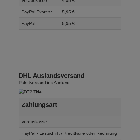
Vorauskasse
4,
95
€
5,
95
PayPal Express
5,
95
€
6,
95
PayPal
5,
95
€
6,
95
DHL Auslandsversand
Paketversand ins Ausland
Zahlungsart
Ab W
Vorauskasse
14,
95
€
PayPal - Lastschrift / Kreditkarte oder Rechnung
14,
95
€