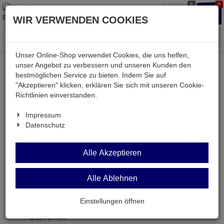
0
0
Waren
Merkzettel
Anmelden
Anmelden
WIR VERWENDEN COOKIES
aufklappen
aufkla
Menü
Unser Online-Shop verwendet Cookies, die uns helfen,
unser Angebot zu verbessern und unseren Kunden den
Versand & Lieferung
bestmöglichen Service zu bieten. Indem Sie auf
"Akzeptieren" klicken, erklären Sie sich mit unseren Cookie-
Richtlinien einverstanden.
Bitte wählen Sie Ihr Lieferland.
Impressum
Datenschutz
Deutsche Post Brief
Alle Akzeptieren
Alle Ablehnen
Deutsche Post Brief
Briefpost ist ein günstiger und schneller Versand
Einstellungen öffnen
ohne tracking