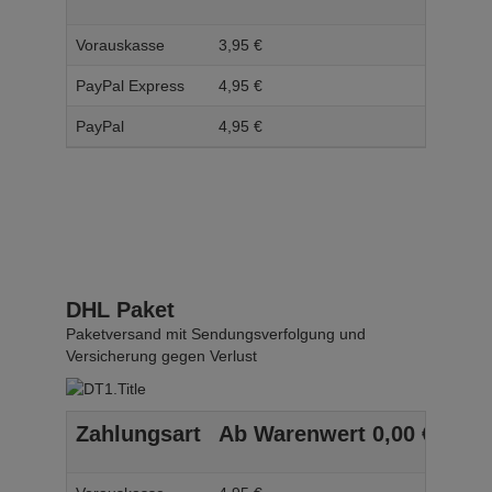
Vorauskasse
3,
95
€
4,
95
PayPal Express
4,
95
€
5,
95
PayPal
4,
95
€
5,
95
DHL Paket
Paketversand mit Sendungsverfolgung und
Versicherung gegen Verlust
Zahlungsart
Ab Warenwert
0,
00
€
Ab 