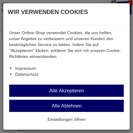
0
0
Waren
Merkzettel
Anmelden
Anmelden
WIR VERWENDEN COOKIES
aufklappen
aufkla
Menü
Unser Online-Shop verwendet Cookies, die uns helfen,
unser Angebot zu verbessern und unseren Kunden den
Versand & Lieferung
bestmöglichen Service zu bieten. Indem Sie auf
"Akzeptieren" klicken, erklären Sie sich mit unseren Cookie-
Richtlinien einverstanden.
Bitte wählen Sie Ihr Lieferland.
Impressum
Datenschutz
Deutsche Post Brief
Alle Akzeptieren
Alle Ablehnen
Deutsche Post Brief
Briefpost ist ein günstiger und schneller Versand
Einstellungen öffnen
ohne tracking