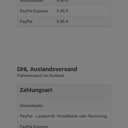
Vorauskasse
4,
95
€
5,
95
PayPal Express
5,
95
€
6,
95
PayPal
5,
95
€
6,
95
DHL Auslandsversand
Paketversand ins Ausland
Zahlungsart
Ab W
Vorauskasse
14,
95
€
PayPal - Lastschrift / Kreditkarte oder Rechnung
14,
95
€
PayPal Express
14,
95
€