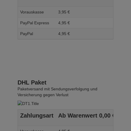
Vorauskasse
3,
95
€
4,
95
PayPal Express
4,
95
€
5,
95
PayPal
4,
95
€
5,
95
DHL Paket
Paketversand mit Sendungsverfolgung und
Versicherung gegen Verlust
Zahlungsart
Ab Warenwert
0,
00
€
Ab 