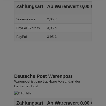
Zahlungsart
Ab Warenwert
0,
00
€
Ab 
Vorauskasse
2,
95
€
3,
95
PayPal Express
3,
95
€
4,
95
PayPal
3,
95
€
4,
95
Deutsche Post Warenpost
Warenpost ist eine trackbare Versandart der
Deutschen Post
Zahlungsart
Ab Warenwert
0,
00
€
Ab 