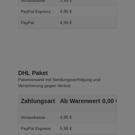
Vorauskasse
3,
95
€
4,
95
PayPal Express
4,
95
€
5,
95
PayPal
4,
95
€
5,
95
DHL Paket
Paketversand mit Sendungsverfolgung und
Versicherung gegen Verlust
Zahlungsart
Ab Warenwert
0,
00
€
Ab 
Vorauskasse
4,
95
€
5,
95
PayPal Express
5,
95
€
6,
95