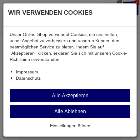
0
0
Waren
Merkzettel
Anmelden
Anmelden
WIR VERWENDEN COOKIES
aufklappen
aufkla
Menü
Unser Online-Shop verwendet Cookies, die uns helfen,
unser Angebot zu verbessern und unseren Kunden den
Versand & Lieferung
bestmöglichen Service zu bieten. Indem Sie auf
"Akzeptieren" klicken, erklären Sie sich mit unseren Cookie-
Richtlinien einverstanden.
Bitte wählen Sie Ihr Lieferland.
Impressum
Datenschutz
Deutsche Post Brief
Alle Akzeptieren
Alle Ablehnen
Deutsche Post Brief
Briefpost ist ein günstiger und schneller Versand
Einstellungen öffnen
ohne tracking