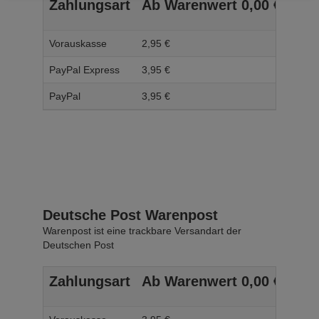
Zahlungsart
Ab Warenwert
0,
00
€
Ab 
Vorauskasse
2,
95
€
3,
95
PayPal Express
3,
95
€
4,
95
PayPal
3,
95
€
4,
95
Deutsche Post Warenpost
Warenpost ist eine trackbare Versandart der
Deutschen Post
Zahlungsart
Ab Warenwert
0,
00
€
Ab 