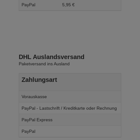
PayPal
5,
95
€
6,
95
DHL Auslandsversand
Paketversand ins Ausland
Zahlungsart
Ab W
Vorauskasse
14,
95
€
PayPal - Lastschrift / Kreditkarte oder Rechnung
14,
95
€
PayPal Express
14,
95
€
PayPal
14,
95
€