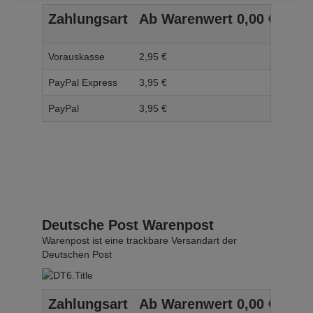
Zahlungsart
Ab Warenwert
0,
00
€
Ab 
Vorauskasse
2,
95
€
3,
95
PayPal Express
3,
95
€
4,
95
PayPal
3,
95
€
4,
95
Deutsche Post Warenpost
Warenpost ist eine trackbare Versandart der
Deutschen Post
Zahlungsart
Ab Warenwert
0,
00
€
Ab 