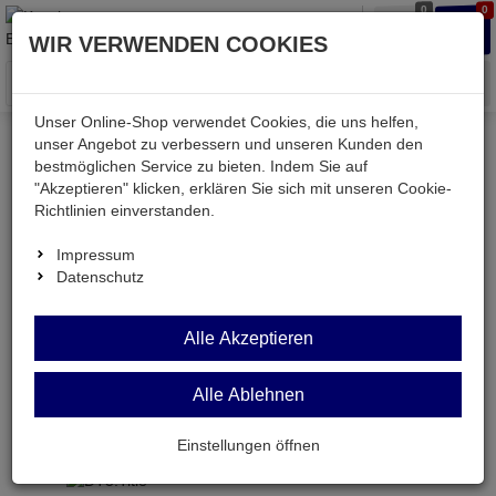
0
0
Waren
Merkzettel
Anmelden
Anmelden
WIR VERWENDEN COOKIES
aufklappen
aufkla
Menü
Unser Online-Shop verwendet Cookies, die uns helfen,
unser Angebot zu verbessern und unseren Kunden den
Versand & Lieferung
bestmöglichen Service zu bieten. Indem Sie auf
"Akzeptieren" klicken, erklären Sie sich mit unseren Cookie-
Richtlinien einverstanden.
Bitte wählen Sie Ihr Lieferland.
Impressum
Datenschutz
Deutsche Post Brief
Alle Akzeptieren
Alle Ablehnen
Deutsche Post Brief
Briefpost ist ein günstiger und schneller Versand
Einstellungen öffnen
ohne tracking