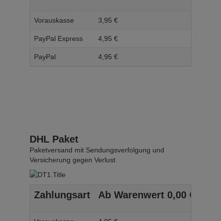
Vorauskasse
3,
95
€
4,
95
PayPal Express
4,
95
€
5,
95
PayPal
4,
95
€
5,
95
DHL Paket
Paketversand mit Sendungsverfolgung und
Versicherung gegen Verlust
Zahlungsart
Ab Warenwert
0,
00
€
Ab 