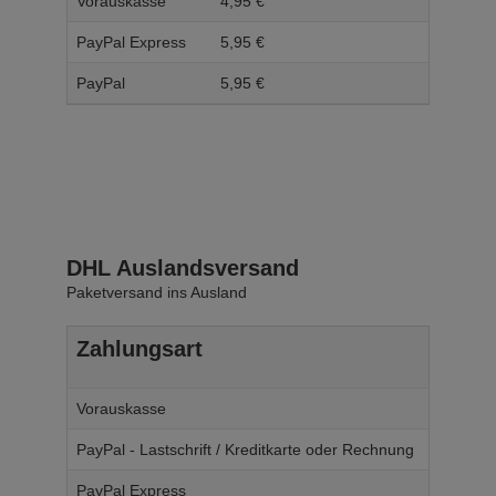
Vorauskasse
4,
95
€
5,
95
PayPal Express
5,
95
€
6,
95
PayPal
5,
95
€
6,
95
DHL Auslandsversand
Paketversand ins Ausland
Zahlungsart
Ab W
Vorauskasse
14,
95
€
PayPal - Lastschrift / Kreditkarte oder Rechnung
14,
95
€
PayPal Express
14,
95
€