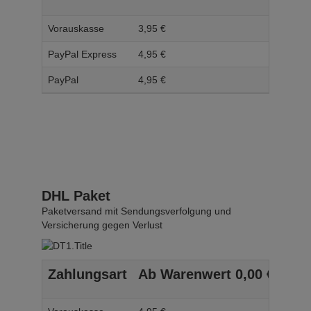
Vorauskasse
3,
95
€
4,
95
PayPal Express
4,
95
€
5,
95
PayPal
4,
95
€
5,
95
DHL Paket
Paketversand mit Sendungsverfolgung und
Versicherung gegen Verlust
Zahlungsart
Ab Warenwert
0,
00
€
Ab 