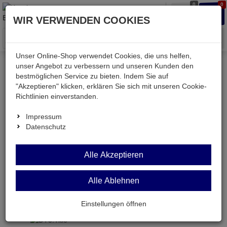
0
0
Waren
Merkzettel
Anmelden
Anmelden
WIR VERWENDEN COOKIES
aufklappen
aufkla
Menü
Unser Online-Shop verwendet Cookies, die uns helfen,
unser Angebot zu verbessern und unseren Kunden den
Versand & Lieferung
bestmöglichen Service zu bieten. Indem Sie auf
"Akzeptieren" klicken, erklären Sie sich mit unseren Cookie-
Richtlinien einverstanden.
Bitte wählen Sie Ihr Lieferland.
Impressum
Datenschutz
Deutsche Post Brief
Alle Akzeptieren
Alle Ablehnen
Deutsche Post Brief
Briefpost ist ein günstiger und schneller Versand
Einstellungen öffnen
ohne tracking