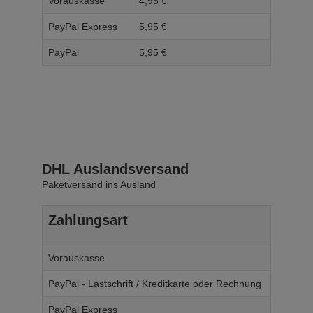
Vorauskasse
4,
95
€
5,
95
PayPal Express
5,
95
€
6,
95
PayPal
5,
95
€
6,
95
DHL Auslandsversand
Paketversand ins Ausland
Zahlungsart
Ab W
Vorauskasse
14,
95
€
PayPal - Lastschrift / Kreditkarte oder Rechnung
14,
95
€
PayPal Express
14,
95
€