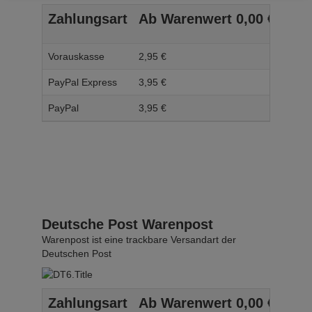
Zahlungsart
Ab Warenwert
0,
00
€
Ab 
Vorauskasse
2,
95
€
3,
95
PayPal Express
3,
95
€
4,
95
PayPal
3,
95
€
4,
95
Deutsche Post Warenpost
Warenpost ist eine trackbare Versandart der
Deutschen Post
Zahlungsart
Ab Warenwert
0,
00
€
Ab 