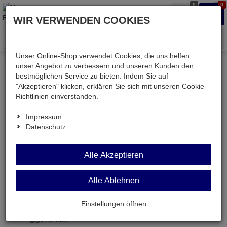
0
0
Waren
Merkzettel
Anmelden
Anmelden
WIR VERWENDEN COOKIES
aufklappen
aufkla
Menü
Unser Online-Shop verwendet Cookies, die uns helfen,
unser Angebot zu verbessern und unseren Kunden den
Versand & Lieferung
bestmöglichen Service zu bieten. Indem Sie auf
"Akzeptieren" klicken, erklären Sie sich mit unseren Cookie-
Richtlinien einverstanden.
Bitte wählen Sie Ihr Lieferland.
Impressum
Datenschutz
Deutsche Post Brief
Alle Akzeptieren
Alle Ablehnen
Deutsche Post Brief
Briefpost ist ein günstiger und schneller Versand
Einstellungen öffnen
ohne tracking