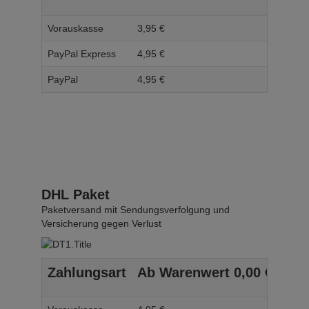
Vorauskasse
3,
95
€
4,
95
PayPal Express
4,
95
€
5,
95
PayPal
4,
95
€
5,
95
DHL Paket
Paketversand mit Sendungsverfolgung und
Versicherung gegen Verlust
Zahlungsart
Ab Warenwert
0,
00
€
Ab 