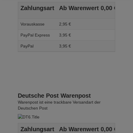
Zahlungsart
Ab Warenwert
0,
00
€
Ab 
Vorauskasse
2,
95
€
3,
95
PayPal Express
3,
95
€
4,
95
PayPal
3,
95
€
4,
95
Deutsche Post Warenpost
Warenpost ist eine trackbare Versandart der
Deutschen Post
Zahlungsart
Ab Warenwert
0,
00
€
Ab 