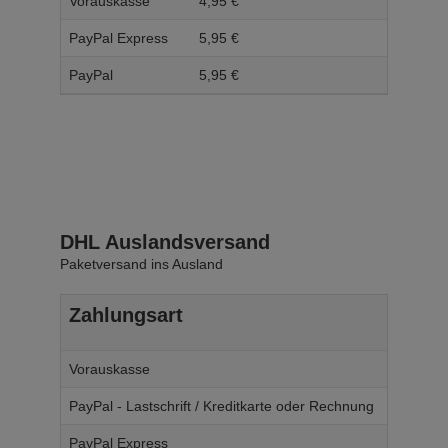
Vorauskasse
4,
95
€
5,
95
PayPal Express
5,
95
€
6,
95
PayPal
5,
95
€
6,
95
DHL Auslandsversand
Paketversand ins Ausland
Zahlungsart
Ab W
Vorauskasse
14,
95
€
PayPal - Lastschrift / Kreditkarte oder Rechnung
14,
95
€
PayPal Express
14,
95
€