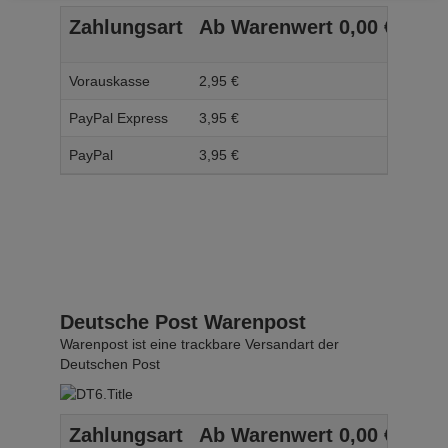
Zahlungsart
Ab Warenwert
0,
00
€
Ab 
Vorauskasse
2,
95
€
3,
95
PayPal Express
3,
95
€
4,
95
PayPal
3,
95
€
4,
95
Deutsche Post Warenpost
Warenpost ist eine trackbare Versandart der
Deutschen Post
Zahlungsart
Ab Warenwert
0,
00
€
Ab 