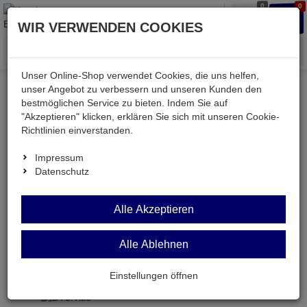
0
0
Waren
Merkzettel
Anmelden
Anmelden
WIR VERWENDEN COOKIES
aufklappen
aufkla
Menü
Unser Online-Shop verwendet Cookies, die uns helfen,
unser Angebot zu verbessern und unseren Kunden den
Versand & Lieferung
bestmöglichen Service zu bieten. Indem Sie auf
"Akzeptieren" klicken, erklären Sie sich mit unseren Cookie-
Richtlinien einverstanden.
Bitte wählen Sie Ihr Lieferland.
Impressum
Datenschutz
Deutsche Post Brief
Alle Akzeptieren
Alle Ablehnen
Deutsche Post Brief
Briefpost ist ein günstiger und schneller Versand
Einstellungen öffnen
ohne tracking