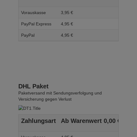
Vorauskasse
3,
95
€
4,
95
PayPal Express
4,
95
€
5,
95
PayPal
4,
95
€
5,
95
DHL Paket
Paketversand mit Sendungsverfolgung und
Versicherung gegen Verlust
Zahlungsart
Ab Warenwert
0,
00
€
Ab 