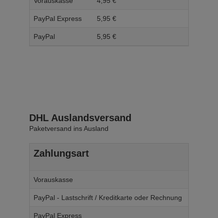
Vorauskasse
4,
95
€
5,
95
PayPal Express
5,
95
€
6,
95
PayPal
5,
95
€
6,
95
DHL Auslandsversand
Paketversand ins Ausland
Zahlungsart
Ab W
Vorauskasse
14,
95
€
PayPal - Lastschrift / Kreditkarte oder Rechnung
14,
95
€
PayPal Express
14,
95
€