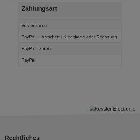
Zahlungsart
Ab W
Vorauskasse
4,
95
€
PayPal - Lastschrift / Kreditkarte oder Rechnung
4,
95
€
PayPal Express
4,
95
€
PayPal
4,
95
€
Rechtliches