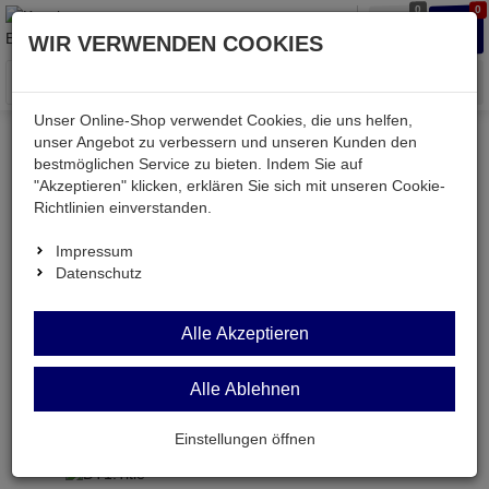
0
0
Waren
Merkzettel
Anmelden
Anmelden
WIR VERWENDEN COOKIES
aufklappen
aufkla
Menü
Unser Online-Shop verwendet Cookies, die uns helfen,
unser Angebot zu verbessern und unseren Kunden den
Versand & Lieferung
bestmöglichen Service zu bieten. Indem Sie auf
"Akzeptieren" klicken, erklären Sie sich mit unseren Cookie-
Richtlinien einverstanden.
Bitte wählen Sie Ihr Lieferland.
Impressum
Datenschutz
Deutsche Post Brief
Alle Akzeptieren
Alle Ablehnen
DHL Paket
Paketversand mit Sendungsverfolgung und
Einstellungen öffnen
Versicherung gegen Verlust