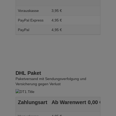
Vorauskasse
3,
95
€
4,
95
PayPal Express
4,
95
€
5,
95
PayPal
4,
95
€
5,
95
DHL Paket
Paketversand mit Sendungsverfolgung und
Versicherung gegen Verlust
Zahlungsart
Ab Warenwert
0,
00
€
Ab 