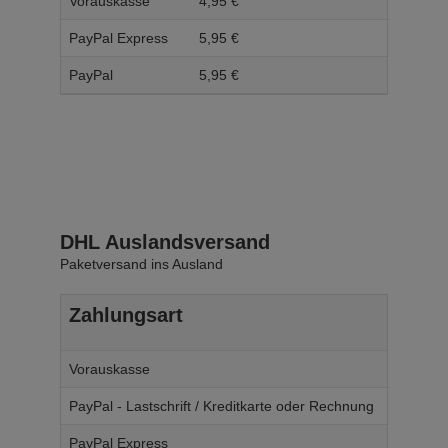
Vorauskasse
4,
95
€
5,
95
PayPal Express
5,
95
€
6,
95
PayPal
5,
95
€
6,
95
DHL Auslandsversand
Paketversand ins Ausland
Zahlungsart
Ab W
Vorauskasse
14,
95
€
PayPal - Lastschrift / Kreditkarte oder Rechnung
14,
95
€
PayPal Express
14,
95
€