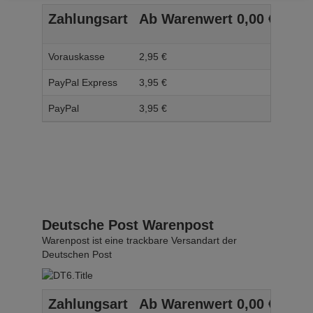
Zahlungsart
Ab Warenwert
0,
00
€
Ab 
Vorauskasse
2,
95
€
3,
95
PayPal Express
3,
95
€
4,
95
PayPal
3,
95
€
4,
95
Deutsche Post Warenpost
Warenpost ist eine trackbare Versandart der
Deutschen Post
Zahlungsart
Ab Warenwert
0,
00
€
Ab 