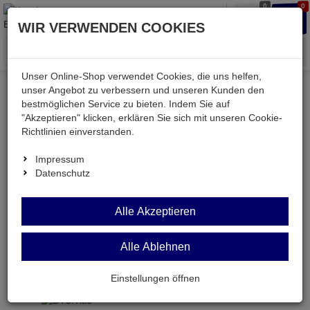
0
0
Waren
Merkzettel
Anmelden
Anmelden
WIR VERWENDEN COOKIES
aufklappen
aufkla
Menü
Unser Online-Shop verwendet Cookies, die uns helfen,
unser Angebot zu verbessern und unseren Kunden den
Versand & Lieferung
bestmöglichen Service zu bieten. Indem Sie auf
"Akzeptieren" klicken, erklären Sie sich mit unseren Cookie-
Richtlinien einverstanden.
Bitte wählen Sie Ihr Lieferland.
Impressum
Datenschutz
Deutsche Post Brief
Alle Akzeptieren
Alle Ablehnen
Deutsche Post Brief
Briefpost ist ein günstiger und schneller Versand
Einstellungen öffnen
ohne tracking