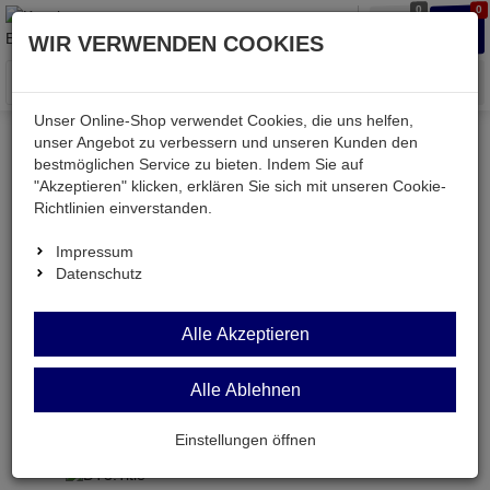
0
0
Waren
Merkzettel
Anmelden
Anmelden
WIR VERWENDEN COOKIES
aufklappen
aufkla
Menü
Unser Online-Shop verwendet Cookies, die uns helfen,
unser Angebot zu verbessern und unseren Kunden den
Versand & Lieferung
bestmöglichen Service zu bieten. Indem Sie auf
"Akzeptieren" klicken, erklären Sie sich mit unseren Cookie-
Richtlinien einverstanden.
Bitte wählen Sie Ihr Lieferland.
Impressum
Datenschutz
Deutsche Post Brief
Alle Akzeptieren
Alle Ablehnen
Deutsche Post Brief
Briefpost ist ein günstiger und schneller Versand
Einstellungen öffnen
ohne tracking