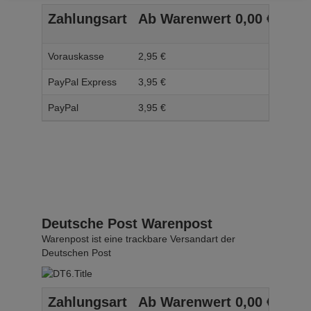
Zahlungsart
Ab Warenwert
0,
00
€
Ab 
Vorauskasse
2,
95
€
3,
95
PayPal Express
3,
95
€
4,
95
PayPal
3,
95
€
4,
95
Deutsche Post Warenpost
Warenpost ist eine trackbare Versandart der
Deutschen Post
Zahlungsart
Ab Warenwert
0,
00
€
Ab 