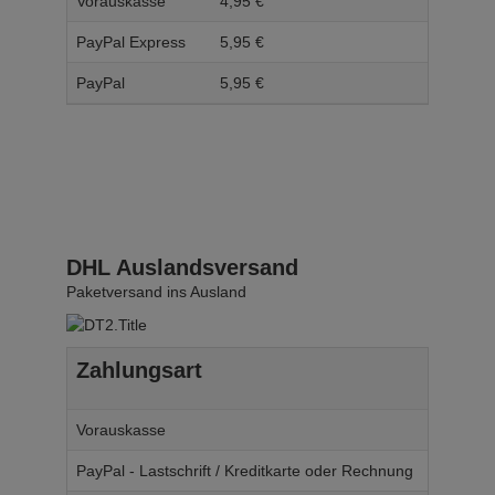
Vorauskasse
4,
95
€
5,
95
PayPal Express
5,
95
€
6,
95
PayPal
5,
95
€
6,
95
DHL Auslandsversand
Paketversand ins Ausland
Zahlungsart
Ab W
Vorauskasse
14,
95
€
PayPal - Lastschrift / Kreditkarte oder Rechnung
14,
95
€