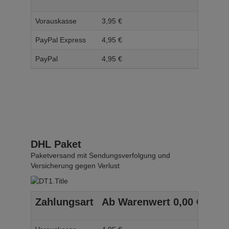
Vorauskasse
3,
95
€
4,
95
PayPal Express
4,
95
€
5,
95
PayPal
4,
95
€
5,
95
DHL Paket
Paketversand mit Sendungsverfolgung und
Versicherung gegen Verlust
Zahlungsart
Ab Warenwert
0,
00
€
Ab 