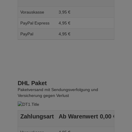
Vorauskasse
3,
95
€
4,
95
PayPal Express
4,
95
€
5,
95
PayPal
4,
95
€
5,
95
DHL Paket
Paketversand mit Sendungsverfolgung und
Versicherung gegen Verlust
Zahlungsart
Ab Warenwert
0,
00
€
Ab 