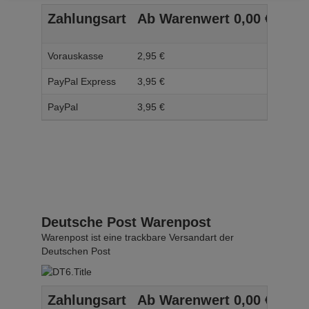
Zahlungsart
Ab Warenwert
0,
00
€
Ab 
Vorauskasse
2,
95
€
3,
95
PayPal Express
3,
95
€
4,
95
PayPal
3,
95
€
4,
95
Deutsche Post Warenpost
Warenpost ist eine trackbare Versandart der
Deutschen Post
Zahlungsart
Ab Warenwert
0,
00
€
Ab 