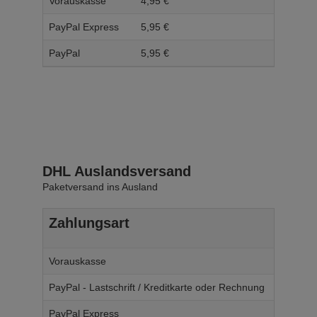
Vorauskasse
4,
95
€
5,
95
PayPal Express
5,
95
€
6,
95
PayPal
5,
95
€
6,
95
DHL Auslandsversand
Paketversand ins Ausland
Zahlungsart
Ab W
Vorauskasse
14,
95
€
PayPal - Lastschrift / Kreditkarte oder Rechnung
14,
95
€
PayPal Express
14,
95
€