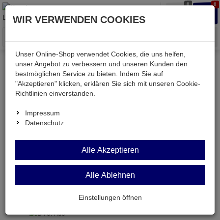
0
0
Waren
Merkzettel
Anmelden
Anmelden
WIR VERWENDEN COOKIES
aufklappen
aufkla
Menü
Unser Online-Shop verwendet Cookies, die uns helfen,
unser Angebot zu verbessern und unseren Kunden den
Versand & Lieferung
bestmöglichen Service zu bieten. Indem Sie auf
"Akzeptieren" klicken, erklären Sie sich mit unseren Cookie-
Richtlinien einverstanden.
Bitte wählen Sie Ihr Lieferland.
Impressum
Datenschutz
Deutsche Post Brief
Alle Akzeptieren
Alle Ablehnen
Deutsche Post Brief
Briefpost ist ein günstiger und schneller Versand
Einstellungen öffnen
ohne tracking