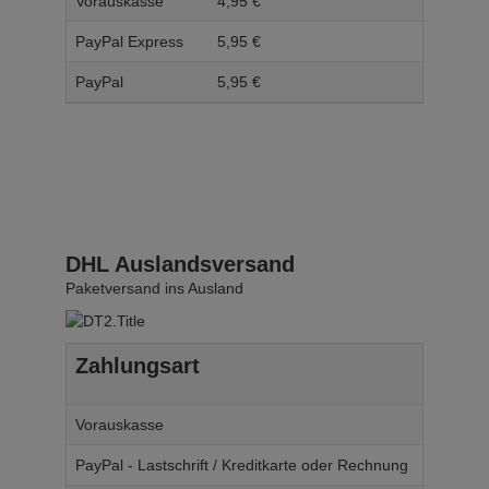
Vorauskasse
4,
95
€
5,
95
PayPal Express
5,
95
€
6,
95
PayPal
5,
95
€
6,
95
DHL Auslandsversand
Paketversand ins Ausland
Zahlungsart
Ab W
Vorauskasse
14,
95
€
PayPal - Lastschrift / Kreditkarte oder Rechnung
14,
95
€