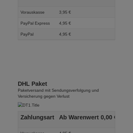
Vorauskasse
3,
95
€
4,
95
PayPal Express
4,
95
€
5,
95
PayPal
4,
95
€
5,
95
DHL Paket
Paketversand mit Sendungsverfolgung und
Versicherung gegen Verlust
Zahlungsart
Ab Warenwert
0,
00
€
Ab 