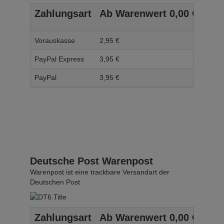
Zahlungsart
Ab Warenwert
0,
00
€
Ab 
Vorauskasse
2,
95
€
3,
95
PayPal Express
3,
95
€
4,
95
PayPal
3,
95
€
4,
95
Deutsche Post Warenpost
Warenpost ist eine trackbare Versandart der
Deutschen Post
Zahlungsart
Ab Warenwert
0,
00
€
Ab 