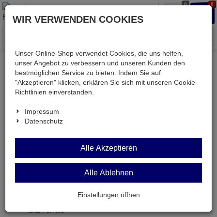
0
0
Waren
Merkzettel
Anmelden
Anmelden
WIR VERWENDEN COOKIES
aufklappen
aufkla
Menü
Unser Online-Shop verwendet Cookies, die uns helfen,
unser Angebot zu verbessern und unseren Kunden den
Versand & Lieferung
bestmöglichen Service zu bieten. Indem Sie auf
"Akzeptieren" klicken, erklären Sie sich mit unseren Cookie-
Richtlinien einverstanden.
Bitte wählen Sie Ihr Lieferland.
Impressum
Datenschutz
Deutsche Post Brief
Alle Akzeptieren
Alle Ablehnen
Deutsche Post Brief
Briefpost ist ein günstiger und schneller Versand
Einstellungen öffnen
ohne tracking