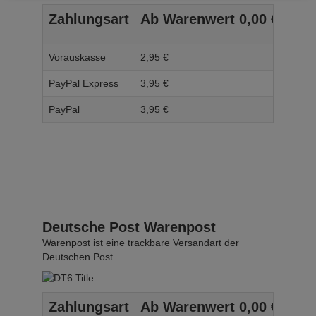
Zahlungsart
Ab Warenwert
0,
00
€
Ab 
Vorauskasse
2,
95
€
3,
95
PayPal Express
3,
95
€
4,
95
PayPal
3,
95
€
4,
95
Deutsche Post Warenpost
Warenpost ist eine trackbare Versandart der
Deutschen Post
Zahlungsart
Ab Warenwert
0,
00
€
Ab 