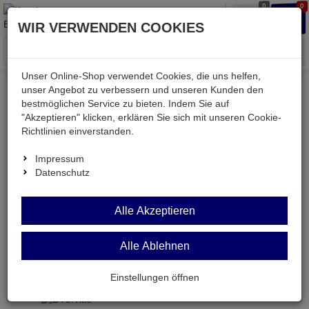
0
0
Waren
Merkzettel
Anmelden
Anmelden
WIR VERWENDEN COOKIES
aufklappen
aufkla
Menü
Unser Online-Shop verwendet Cookies, die uns helfen,
unser Angebot zu verbessern und unseren Kunden den
Versand & Lieferung
bestmöglichen Service zu bieten. Indem Sie auf
"Akzeptieren" klicken, erklären Sie sich mit unseren Cookie-
Richtlinien einverstanden.
Bitte wählen Sie Ihr Lieferland.
Impressum
Datenschutz
Deutsche Post Brief
Alle Akzeptieren
Alle Ablehnen
Deutsche Post Brief
Briefpost ist ein günstiger und schneller Versand
Einstellungen öffnen
ohne tracking