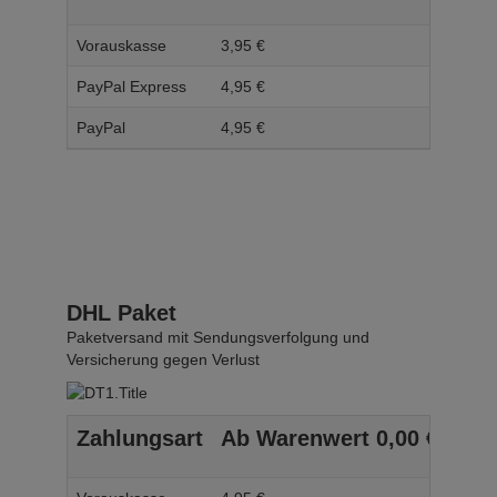
Vorauskasse
3,
95
€
4,
95
PayPal Express
4,
95
€
5,
95
PayPal
4,
95
€
5,
95
DHL Paket
Paketversand mit Sendungsverfolgung und
Versicherung gegen Verlust
Zahlungsart
Ab Warenwert
0,
00
€
Ab 