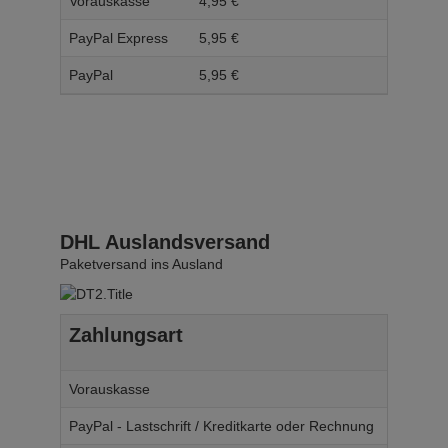
Vorauskasse
4,
95
€
5,
95
PayPal Express
5,
95
€
6,
95
PayPal
5,
95
€
6,
95
DHL Auslandsversand
Paketversand ins Ausland
Zahlungsart
Ab W
Vorauskasse
14,
95
€
PayPal - Lastschrift / Kreditkarte oder Rechnung
14,
95
€