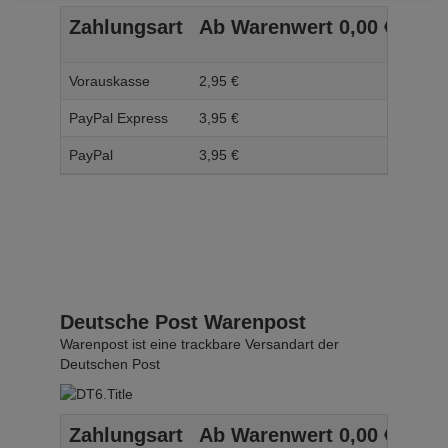
Zahlungsart
Ab Warenwert
0,
00
€
Ab 
Vorauskasse
2,
95
€
3,
95
PayPal Express
3,
95
€
4,
95
PayPal
3,
95
€
4,
95
Deutsche Post Warenpost
Warenpost ist eine trackbare Versandart der
Deutschen Post
Zahlungsart
Ab Warenwert
0,
00
€
Ab 