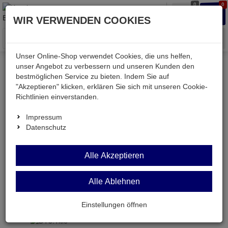
0
0
Waren
Merkzettel
Anmelden
Anmelden
WIR VERWENDEN COOKIES
aufklappen
aufkla
Menü
Unser Online-Shop verwendet Cookies, die uns helfen,
unser Angebot zu verbessern und unseren Kunden den
Versand & Lieferung
bestmöglichen Service zu bieten. Indem Sie auf
"Akzeptieren" klicken, erklären Sie sich mit unseren Cookie-
Richtlinien einverstanden.
Bitte wählen Sie Ihr Lieferland.
Impressum
Datenschutz
Deutsche Post Brief
Alle Akzeptieren
Alle Ablehnen
Deutsche Post Brief
Briefpost ist ein günstiger und schneller Versand
Einstellungen öffnen
ohne tracking