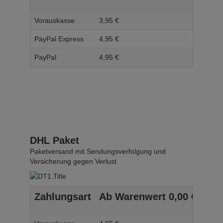
Vorauskasse
3,
95
€
4,
95
PayPal Express
4,
95
€
5,
95
PayPal
4,
95
€
5,
95
DHL Paket
Paketversand mit Sendungsverfolgung und
Versicherung gegen Verlust
Zahlungsart
Ab Warenwert
0,
00
€
Ab 