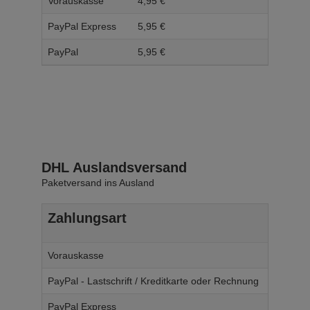
Vorauskasse
4,
95
€
5,
95
PayPal Express
5,
95
€
6,
95
PayPal
5,
95
€
6,
95
DHL Auslandsversand
Paketversand ins Ausland
Zahlungsart
Ab W
Vorauskasse
14,
95
€
PayPal - Lastschrift / Kreditkarte oder Rechnung
14,
95
€
PayPal Express
14,
95
€