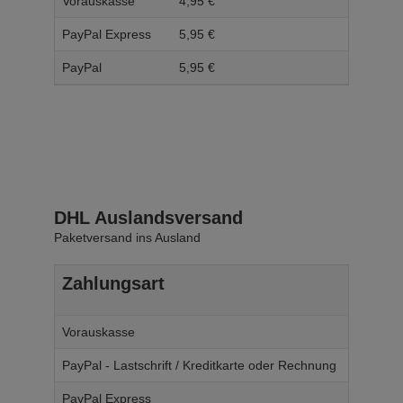
Vorauskasse
4,
95
€
5,
95
PayPal Express
5,
95
€
6,
95
PayPal
5,
95
€
6,
95
DHL Auslandsversand
Paketversand ins Ausland
Zahlungsart
Ab W
Vorauskasse
14,
95
€
PayPal - Lastschrift / Kreditkarte oder Rechnung
14,
95
€
PayPal Express
14,
95
€