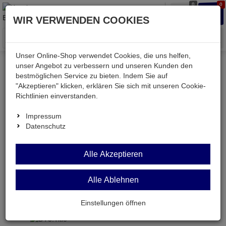
0
0
Waren
Merkzettel
Anmelden
Anmelden
WIR VERWENDEN COOKIES
aufklappen
aufkla
Menü
Unser Online-Shop verwendet Cookies, die uns helfen,
unser Angebot zu verbessern und unseren Kunden den
Versand & Lieferung
bestmöglichen Service zu bieten. Indem Sie auf
"Akzeptieren" klicken, erklären Sie sich mit unseren Cookie-
Richtlinien einverstanden.
Bitte wählen Sie Ihr Lieferland.
Impressum
Datenschutz
Deutsche Post Brief
Alle Akzeptieren
Alle Ablehnen
Deutsche Post Brief
Briefpost ist ein günstiger und schneller Versand
Einstellungen öffnen
ohne tracking