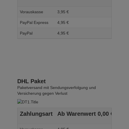
Vorauskasse
3,
95
€
4,
95
PayPal Express
4,
95
€
5,
95
PayPal
4,
95
€
5,
95
DHL Paket
Paketversand mit Sendungsverfolgung und
Versicherung gegen Verlust
Zahlungsart
Ab Warenwert
0,
00
€
Ab 