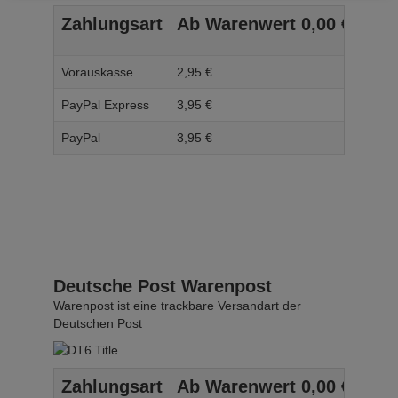
Zahlungsart
Ab Warenwert
0,
00
€
Ab 
Vorauskasse
2,
95
€
3,
95
PayPal Express
3,
95
€
4,
95
PayPal
3,
95
€
4,
95
Deutsche Post Warenpost
Warenpost ist eine trackbare Versandart der
Deutschen Post
Zahlungsart
Ab Warenwert
0,
00
€
Ab 