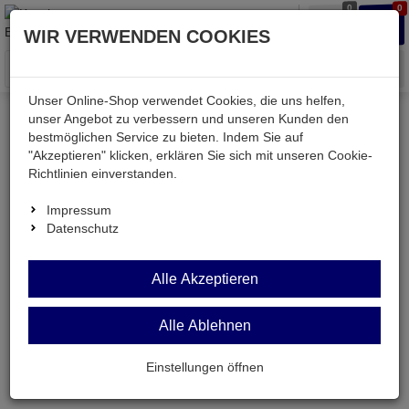
0
0
Waren
Merkzettel
Anmelden
Anmelden
WIR VERWENDEN COOKIES
aufklappen
aufkla
Menü
Unser Online-Shop verwendet Cookies, die uns helfen,
unser Angebot zu verbessern und unseren Kunden den
Mein Konto
bestmöglichen Service zu bieten. Indem Sie auf
"Akzeptieren" klicken, erklären Sie sich mit unseren Cookie-
Richtlinien einverstanden.
Anmeldung
Impressum
Datenschutz
Ihre E-Mail
Alle Akzeptieren
Passwort
Alle Ablehnen
Einstellungen öffnen
Angemeldet bleiben