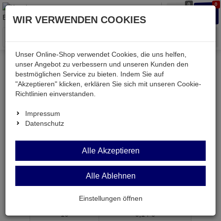
0
0
Waren
Merkzettel
Anmelden
Anmelden
WIR VERWENDEN COOKIES
aufklappen
aufkla
Menü
Unser Online-Shop verwendet Cookies, die uns helfen,
unser Angebot zu verbessern und unseren Kunden den
bestmöglichen Service zu bieten. Indem Sie auf
Weiter einkaufen
Kessler electronic
1210 X7R 0,22UF
"Akzeptieren" klicken, erklären Sie sich mit unseren Cookie-
Richtlinien einverstanden.
Impressum
Datenschutz
1210 X7R 0,22UF
Alle Akzeptieren
SMD-Kondensator 220nF X7R 50V BF 1210
Artikel-Nummer:
574503;0
Alle Ablehnen
ab Menge
Preis je Stück
Einstellungen öffnen
1
0,
19
€
10
0,
14
€