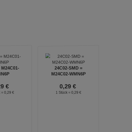
 M24C01-
24C02-SMD =
N6P
M24C02-WMN6P
29
€
0,
29
€
k =
0,
29
€
1 Stück =
0,
29
€