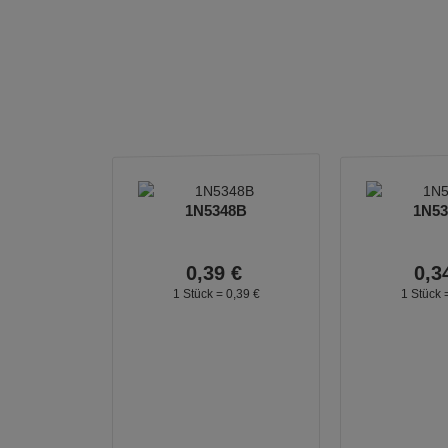
1N5348B
1N5
0,
39
€
0,
3
1 Stück =
0,
39
€
1 Stück 