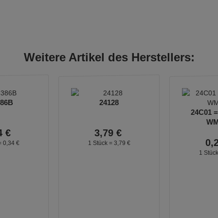
Weitere Artikel des Herstellers:
386B
24128
24C01 =
WM
4
€
3,
79
€
0,
=
0,
34
€
1 Stück =
3,
79
€
1 Stüc