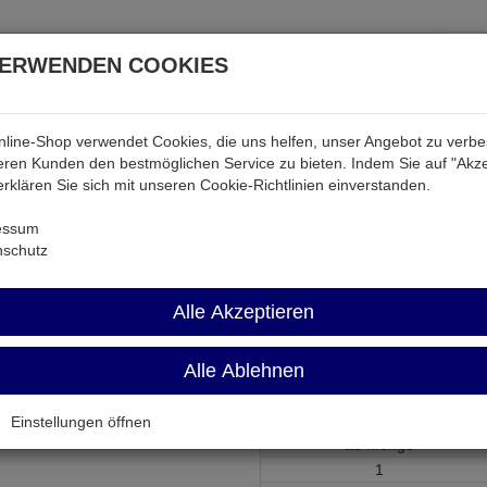
VERWENDEN COOKIES
line-Shop verwendet Cookies, die uns helfen, unser Angebot zu verb
atterien & Akkus
Audio & Video
Strom
Tab & Ph
ren Kunden den bestmöglichen Service zu bieten. Indem Sie auf "Akze
 erklären Sie sich mit unseren Cookie-Richtlinien einverstanden.
MD
essum
nschutz
79L12-SMD
Alle Akzeptieren
Spannungsregler - 12 V 0,1A SO
Alle Ablehnen
Artikel-Nummer:
534360;0
Einstellungen öffnen
ab Menge
1