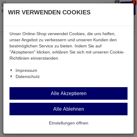
0
0
Waren
Merkzettel
Anmelden
Anmelden
WIR VERWENDEN COOKIES
aufklappen
aufkla
Menü
Unser Online-Shop verwendet Cookies, die uns helfen,
unser Angebot zu verbessern und unseren Kunden den
bestmöglichen Service zu bieten. Indem Sie auf
Weiter einkaufen
Kessler electronic
mechanisch
"Akzeptieren" klicken, erklären Sie sich mit unseren Cookie-
AEH4,0
Richtlinien einverstanden.
Impressum
Datenschutz
AEH4,0
Alle Akzeptieren
Aderendhülsen isoliert f. 4,0mm²-Litze
Alle Ablehnen
Artikel-Nummer:
658109;0
Einstellungen öffnen
ab Menge
Preis je Stück
1
2,
69
€