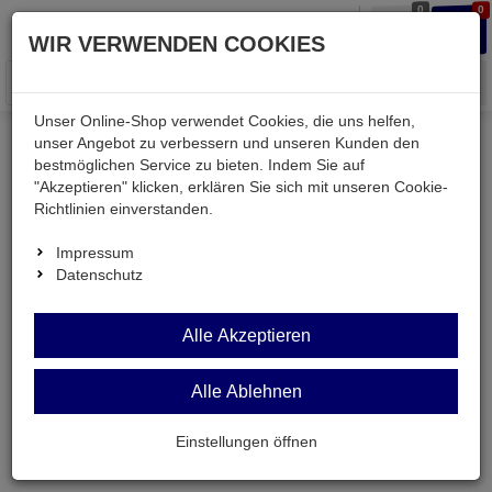
0
0
Waren
Merkzettel
Anmelden
Anmelden
WIR VERWENDEN COOKIES
aufklappen
aufkla
Menü
Unser Online-Shop verwendet Cookies, die uns helfen,
unser Angebot zu verbessern und unseren Kunden den
bestmöglichen Service zu bieten. Indem Sie auf
Weiter einkaufen
Kessler electronic
Computer
"Akzeptieren" klicken, erklären Sie sich mit unseren Cookie-
USBCA-CS-MB-GRSW
Richtlinien einverstanden.
Impressum
Datenschutz
Alle Akzeptieren
Alle Ablehnen
Einstellungen öffnen