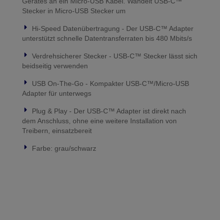
Gerätes an ein Micro-USB Kabel. Wandelt USB-C™
Stecker in Micro-USB Stecker um
Hi-Speed Datenübertragung - Der USB-C™ Adapter
unterstützt schnelle Datentransferraten bis 480 Mbits/s
Verdrehsicherer Stecker - USB-C™ Stecker lässt sich
beidseitig verwenden
USB On-The-Go - Kompakter USB-C™/Micro-USB
Adapter für unterwegs
Plug & Play - Der USB-C™ Adapter ist direkt nach
dem Anschluss, ohne eine weitere Installation von
Treibern, einsatzbereit
Farbe: grau/schwarz