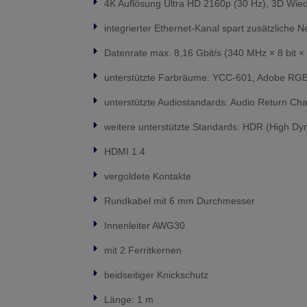
4K Auflösung Ultra HD 2160p (30 Hz), 3D Wi
integrierter Ethernet-Kanal spart zusätzliche 
Datenrate max. 8,16 Gbit/s (340 MHz × 8 bit ×
unterstützte Farbräume: YCC-601, Adobe RGB,
unterstützte Audiostandards: Audio Return Ch
weitere unterstützte Standards: HDR (High D
HDMI 1.4
vergoldete Kontakte
Rundkabel mit 6 mm Durchmesser
Innenleiter AWG30
mit 2 Ferritkernen
beidseitiger Knickschutz
Länge: 1 m