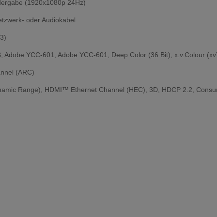
edergabe (1920x1080p 24Hz)
Netzwerk- oder Audiokabel
 3)
 Adobe YCC-601, Adobe YCC-601, Deep Color (36 Bit), x.v.Colour (x
annel (ARC)
ynamic Range), HDMI™ Ethernet Channel (HEC), 3D, HDCP 2.2, Consum