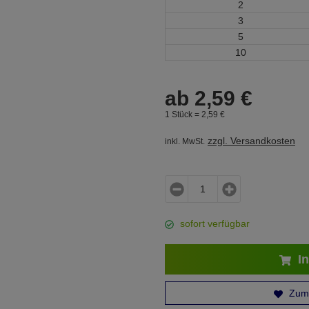
2
3
5
10
ab
2,
59
€
1 Stück =
2,
59
€
zzgl. Versandkosten
inkl. MwSt.
sofort verfügbar
In
Zum 