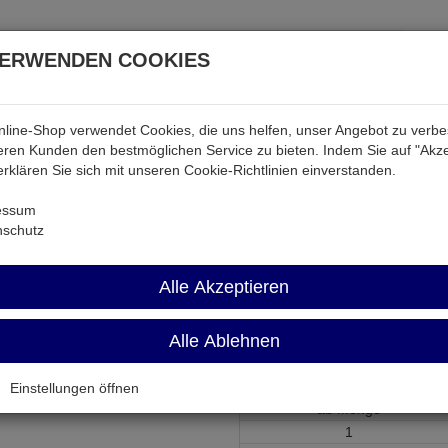
VERWENDEN COOKIES
line-Shop verwendet Cookies, die uns helfen, unser Angebot zu verb
atterien & Akkus
Audio & Video
Strom
Tab & Ph
ren Kunden den bestmöglichen Service zu bieten. Indem Sie auf "Akze
 erklären Sie sich mit unseren Cookie-Richtlinien einverstanden.
r
KEHDMI-SS-1EG
essum
nschutz
KEHDMI-SS-1E
Alle Akzeptieren
HDMI-Kabel m. Ethernet 2x HDM
Alle Ablehnen
Artikel-Nummer:
639701;0
Einstellungen öffnen
ab Menge
1