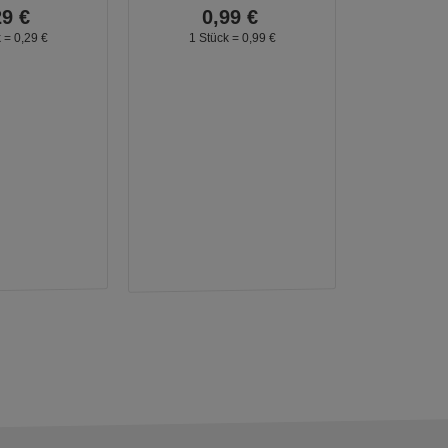
29
€
0,
99
€
k =
0,
29
€
1 Stück =
0,
99
€